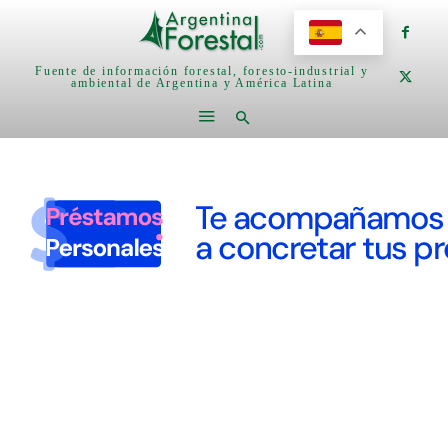
Fuente de información forestal, foresto-industrial y
ambiental de Argentina y América Latina