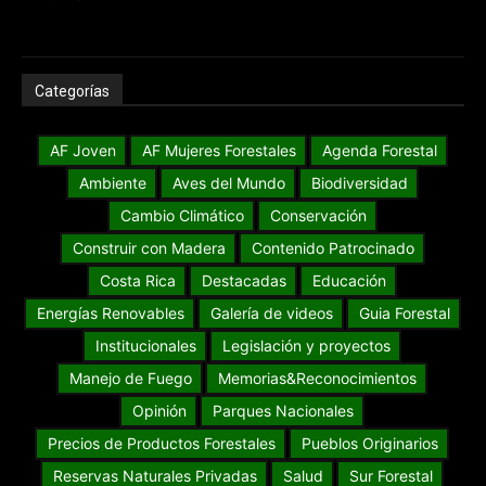
Categorías
AF Joven
AF Mujeres Forestales
Agenda Forestal
Ambiente
Aves del Mundo
Biodiversidad
Cambio Climático
Conservación
Construir con Madera
Contenido Patrocinado
Costa Rica
Destacadas
Educación
Energías Renovables
Galería de videos
Guia Forestal
Institucionales
Legislación y proyectos
Manejo de Fuego
Memorias&Reconocimientos
Opinión
Parques Nacionales
Precios de Productos Forestales
Pueblos Originarios
Reservas Naturales Privadas
Salud
Sur Forestal