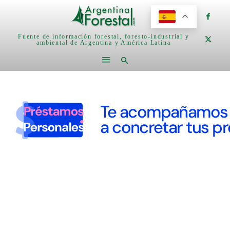
Fuente de información forestal, foresto-industrial y
ambiental de Argentina y América Latina