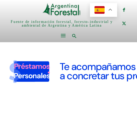
Fuente de información forestal, foresto-industrial y
ambiental de Argentina y América Latina