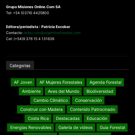
G
rupo Misiones
Online.Com
SA
Tel: +54 (0376) 4425800
Editora/periodista : Patricia Escobar
Contacto:
redaccion@argentinaforestal.com
Cel: (+54)9 376 15 4 131636
Categorías
AF Joven
AF Mujeres Forestales
Agenda Forestal
Ambiente
Aves del Mundo
Biodiversidad
Cambio Climático
Conservación
Construir con Madera
Contenido Patrocinado
Costa Rica
Destacadas
Educación
Energías Renovables
Galería de videos
Guia Forestal