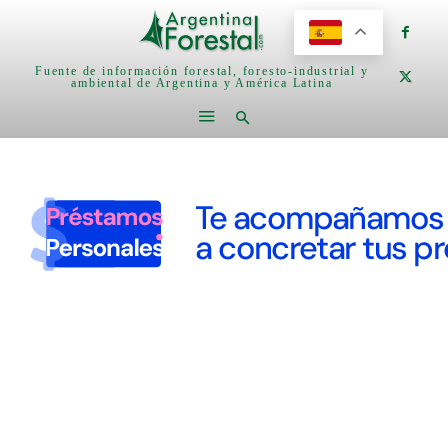
Fuente de información forestal, foresto-industrial y
ambiental de Argentina y América Latina