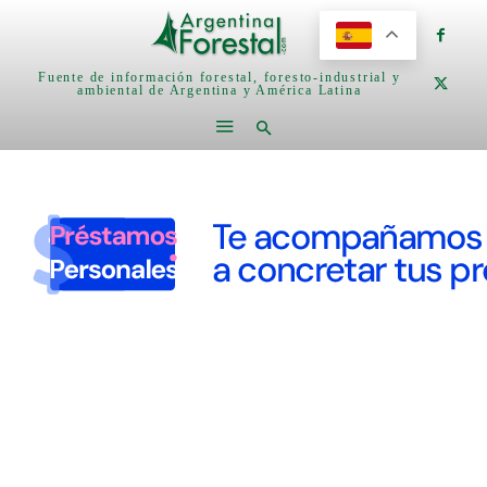
Fuente de información forestal, foresto-industrial y
ambiental de Argentina y América Latina