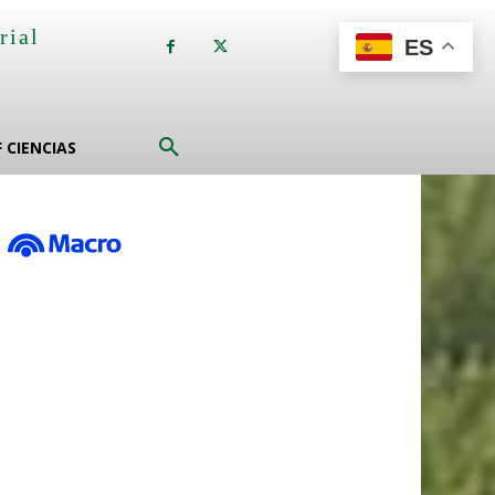
rial
ES
a
F CIENCIAS