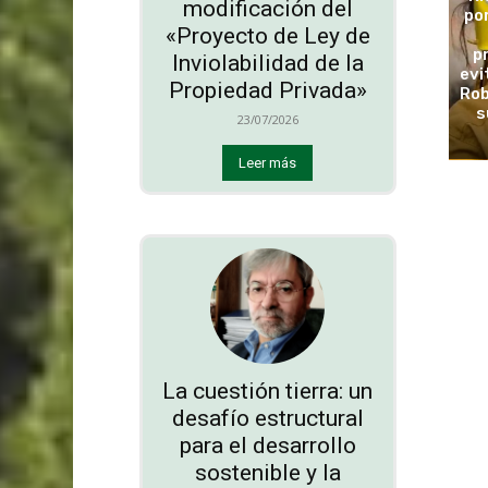
modificación del
po
«Proyecto de Ley de
p
Inviolabilidad de la
evi
Propiedad Privada»
Rob
s
23/07/2026
Leer más
La cuestión tierra: un
desafío estructural
para el desarrollo
sostenible y la