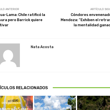
ULO ANTERIOR
ARTÍCULO SIG
ua-Lama: Chile ratificó la
Cóndores envenenad
sura pero Barrick quiere
Mendoza: “Exhiben el retra
tivar
la mentalidad gana
Nata Acosta
ÍCULOS RELACIONADOS
DESTACADAS
o Negro | «Saber