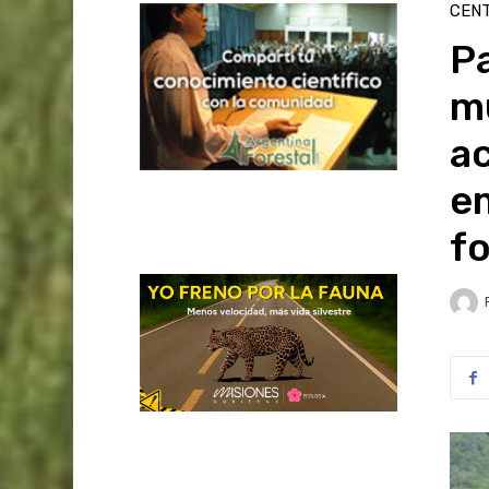
CENT
Pa
m
ac
em
fo