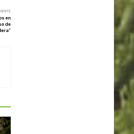
UIENTE
os en
so de
dera”