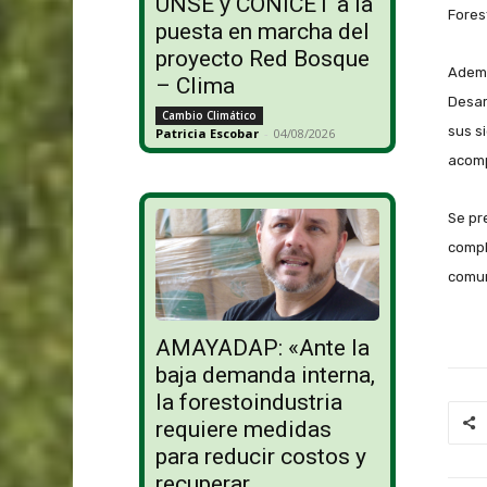
UNSE y CONICET a la
Fores
puesta en marcha del
proyecto Red Bosque
Ademá
– Clima
Desar
Cambio Climático
sus si
Patricia Escobar
-
04/08/2026
acomp
Se pr
compl
comun
AMAYADAP: «Ante la
baja demanda interna,
la forestoindustria
requiere medidas
para reducir costos y
recuperar