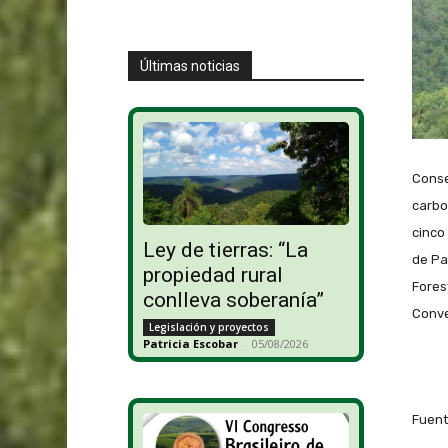
Últimas noticias
Conse
carbo
cinco
Ley de tierras: “La
de Pa
propiedad rural
Fores
conlleva soberanía”
Conve
Legislación y proyectos
Patricia Escobar
-
05/08/2026
Fuent