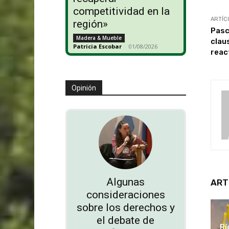
competitividad en la
ARTÍC
región»
Pasc
Madera & Mueble
clau
Patricia Escobar
-
01/08/2026
reac
Opinión
Algunas
ART
consideraciones
sobre los derechos y
el debate de
Rí