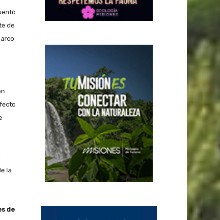
sentó
te de
Marco
en
efecto
e
l
e la
es de