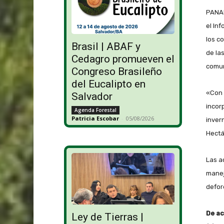
PANAM
el In
los c
Brasil | ABAF y
de la
Cedagro promueven el
comun
Congreso Brasileño
del Eucalipto en
«Con 
Salvador
incor
Agenda Forestal
Patricia Escobar
-
05/08/2026
invern
Hectá
Las a
manej
defor
De ac
Ley de Tierras |