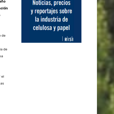
 año
ación
e
o de
da de
ba
 el
das