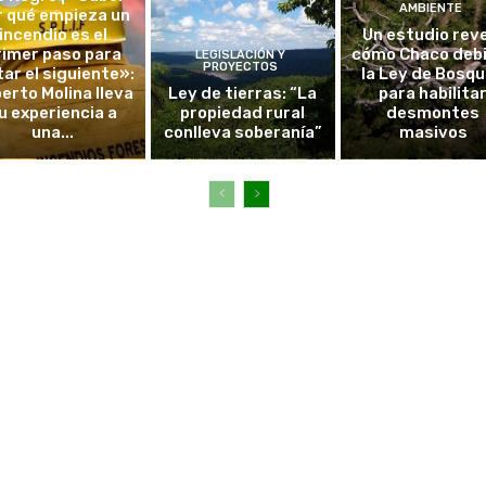
AMBIENTE
r qué empieza un
incendio es el
Un estudio rev
rimer paso para
cómo Chaco debi
LEGISLACIÓN Y
PROYECTOS
tar el siguiente»:
la Ley de Bosq
erto Molina lleva
Ley de tierras: “La
para habilita
u experiencia a
propiedad rural
desmontes
una...
conlleva soberanía”
masivos