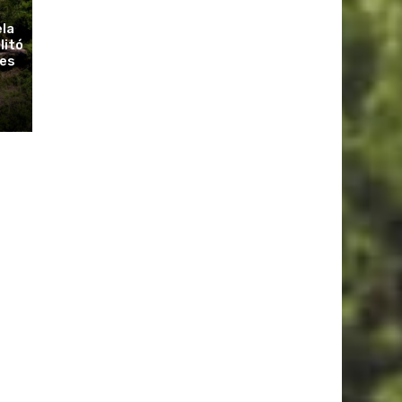
ela
litó
ues
r