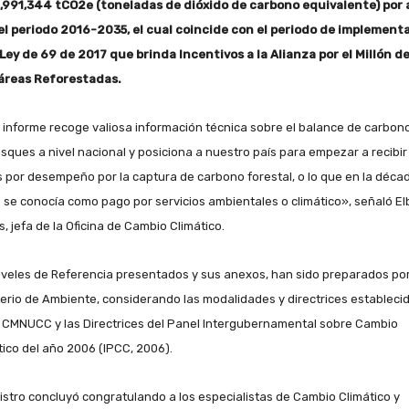
6,991,344 tCO2e (toneladas de dióxido de carbono equivalente) por
el periodo 2016-2035, el cual coincide con el periodo de implement
 Ley de 69 de 2017 que brinda Incentivos a la Alianza por el Millón d
áreas Reforestadas.
 informe recoge valiosa información técnica sobre el balance de carbon
osques a nivel nacional y posiciona a nuestro país para empezar a recibir
 por desempeño por la captura de carbono forestal, o lo que en la déca
0 se conocía como pago por servicios ambientales o climático», señaló El
, jefa de la Oficina de Cambio Climático.
iveles de Referencia presentados y sus anexos, han sido preparados por
terio de Ambiente, considerando las modalidades y directrices estableci
a CMNUCC y las Directrices del Panel Intergubernamental sobre Cambio
tico del año 2006 (IPCC, 2006).
nistro concluyó congratulando a los especialistas de Cambio Climático y