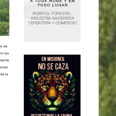
as de
on las
biente
iones
te la