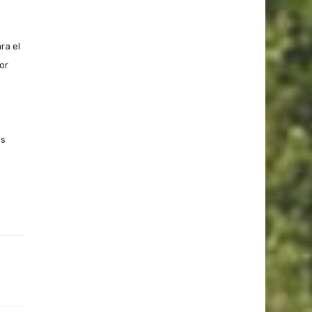
ra el
or
os