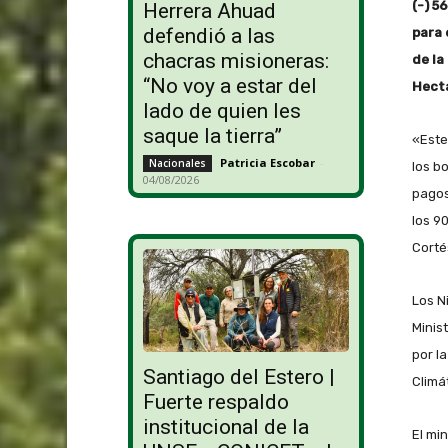
(-) 5
Herrera Ahuad
defendió a las
para 
chacras misioneras:
de la
“No voy a estar del
Hect
lado de quien les
saque la tierra”
«Este
Patricia Escobar
-
Nacionales
los b
04/08/2026
pagos
los 9
Cortés
Los N
Minis
por l
Santiago del Estero |
Climá
Fuerte respaldo
institucional de la
El mi