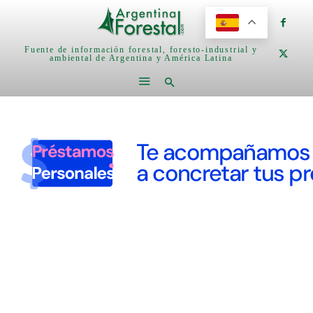
Fuente de información forestal, foresto-industrial y
ambiental de Argentina y América Latina