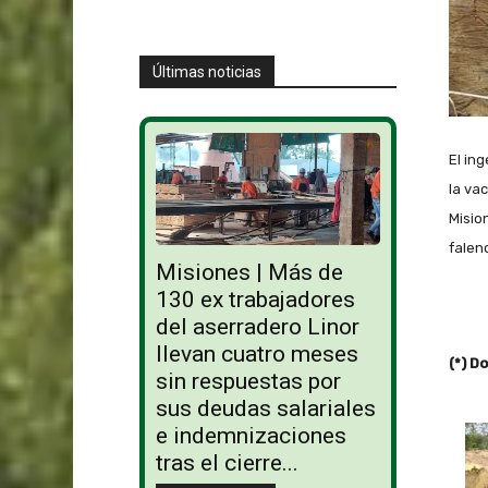
Últimas noticias
El in
la va
Misio
falenc
Misiones | Más de
130 ex trabajadores
del aserradero Linor
llevan cuatro meses
(*) D
sin respuestas por
sus deudas salariales
e indemnizaciones
tras el cierre...