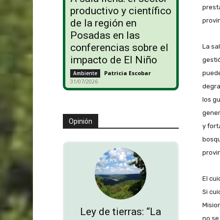
prest
productivo y científico
provin
de la región en
Posadas en las
conferencias sobre el
La sa
impacto de El Niño
gesti
puede
Patricia Escobar
-
Ambiente
31/07/2026
degra
los g
gener
Opinión
y for
bosqu
provi
El cu
Si cu
Misio
Ley de tierras: “La
no se