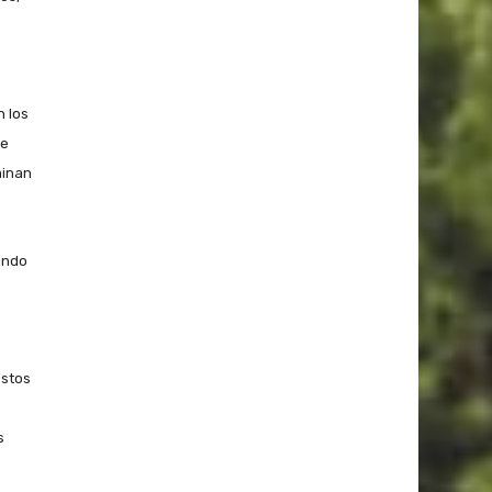
n los
de
minan
ando
estos
s