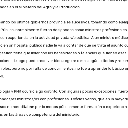
ados en el Ministerio del Agro y la Producción.
ando los últimos gobiernos provinciales sucesivos, tomando como ejem
 Pública, normalmente fueron designados como ministros profesionales 
 con experiencia en la actividad privada y/o pública. A un ministro médic
jó en un hospital público nadie le va a contar de qué se trata el asunto 
 gestión tiene que lidiar con las necesidades o falencias que tienen esas
tuciones. Luego puede resolver bien, regular o mal según criterios y recu
nibles, pero no por falta de conocimientos, no fue a aprender lo básico e
ón.
ología y RNR ocurrió algo distinto. Con algunas pocas excepciones, fuer
nados/as ministros/as con profesiones u oficios varios, que en la mayorí
asos no acreditaban por lo menos públicamente formación o experiencia
as en las áreas de competencia del ministerio.