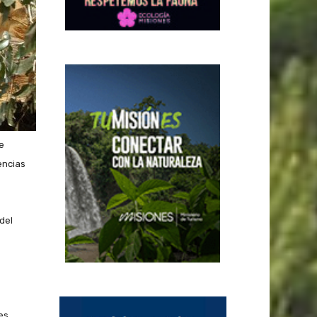
e
encias
del
es