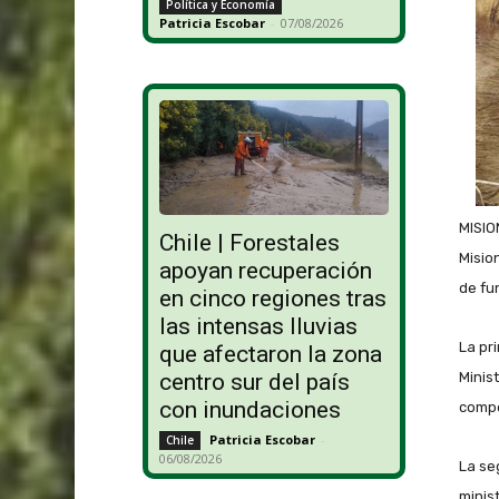
Política y Economía
Patricia Escobar
-
07/08/2026
MISIO
Chile | Forestales
Misio
apoyan recuperación
de fu
en cinco regiones tras
las intensas lluvias
La pr
que afectaron la zona
Minis
centro sur del país
con inundaciones
compe
Patricia Escobar
-
Chile
06/08/2026
La se
minis