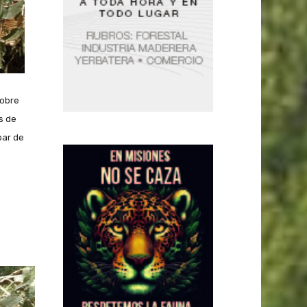
sobre
s de
par de