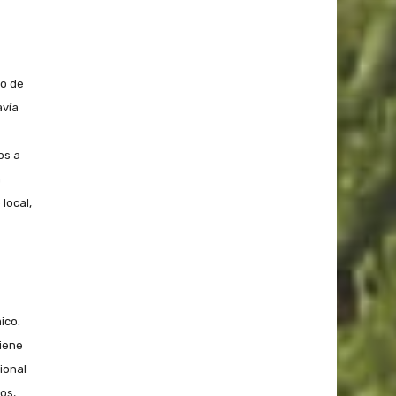
mo de
avía
os a
a
local,
ico.
tiene
ional
os,