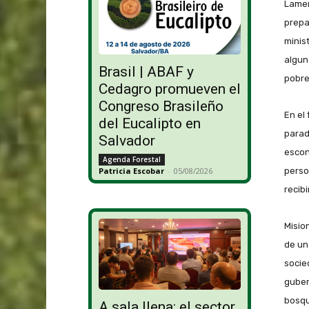
Lamen
prepa
minis
algun
Brasil | ABAF y
pobre
Cedagro promueven el
Congreso Brasileño
En el
del Eucalipto en
parad
Salvador
escon
Agenda Forestal
perso
Patricia Escobar
-
05/08/2026
recib
Misio
de un
socie
guber
bosqu
A sala llena: el sector