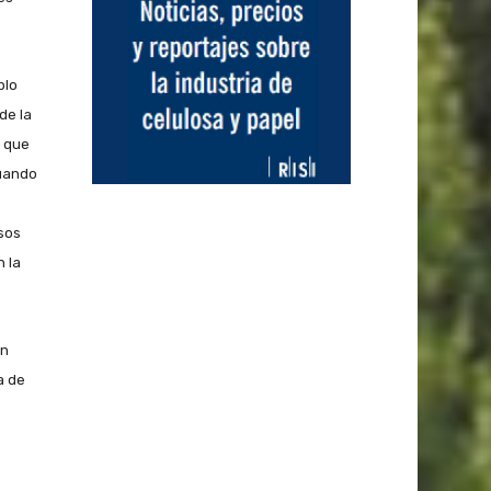
plo
de la
o que
cuando
rsos
n la
on
a de