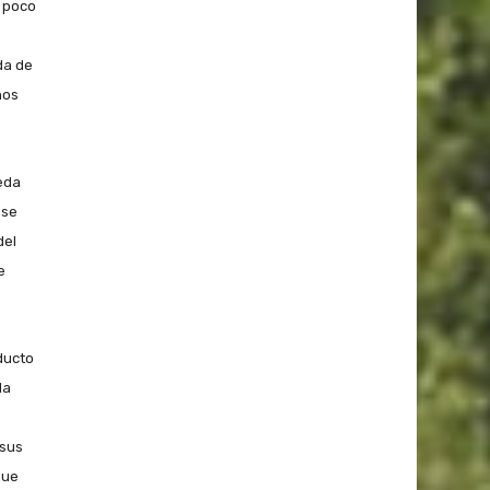
 poco
da de
nos
ueda
 se
del
e
ducto
la
 sus
que