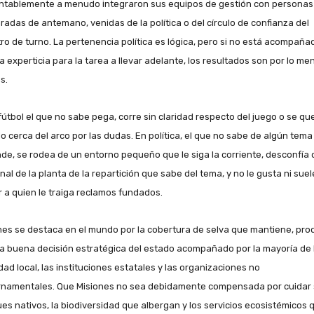
tablemente a menudo integraron sus equipos de gestión con personas
radas de antemano, venidas de la política o del círculo de confianza del
tro de turno. La pertenencia política es lógica, pero si no está acompaña
a experticia para la tarea a llevar adelante, los resultados son por lo me
s.
 fútbol el que no sabe pega, corre sin claridad respecto del juego o se q
o cerca del arco por las dudas. En política, el que no sabe de algún tema
de, se rodea de un entorno pequeño que le siga la corriente, desconfía 
nal de la planta de la repartición que sabe del tema, y no le gusta ni suel
ir a quien le traiga reclamos fundados.
nes se destaca en el mundo por la cobertura de selva que mantiene, pro
a buena decisión estratégica del estado acompañado por la mayoría de 
dad local, las instituciones estatales y las organizaciones no
namentales. Que Misiones no sea debidamente compensada por cuidar
es nativos, la biodiversidad que albergan y los servicios ecosistémicos 