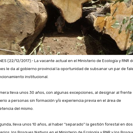
NES (22/12/2017).- La vacante actual en el Ministerio de Ecología y RNR d
nes le da al gobierno provincial la oportunidad de subsanar un par de fal
ncionamiento institucional.
imera lleva unos 30 años, con algunas excepciones, al designar al frente 
terio a personas sin formación y/o experiencia previa en el área de
tencia del mismo.
gunda, lleva unos 10 años, al haber “separado” la gestión forestal en dos
terios: los Bosques Nativos en el Ministerio de Ecología y RNR y los Bosqu