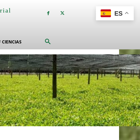
rial
ES
a
F CIENCIAS