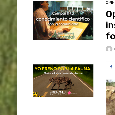
OPIN
O
in
fo