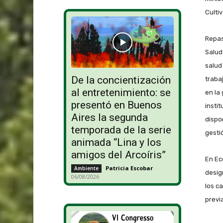
Cultiv
Repas
Salud
salud
De la concientización
traba
al entretenimiento: se
en la
presentó en Buenos
insti
Aires la segunda
dispo
temporada de la serie
gesti
animada “Lina y los
amigos del Arcoíris”
En Ec
Patricia Escobar
-
Ambiente
desig
06/08/2026
los c
previ