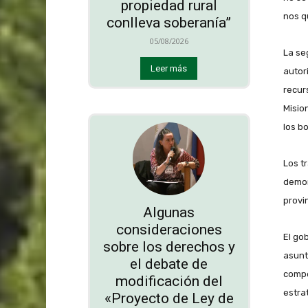
propiedad rural
nos q
conlleva soberanía”
05/08/2026
La se
Leer más
autor
recur
Misio
los b
Los t
demor
provin
Algunas
consideraciones
El go
sobre los derechos y
asunt
el debate de
compe
modificación del
estra
«Proyecto de Ley de