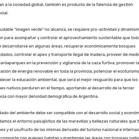
an a la sociedad global, también es producto de la falencia de gestión
cial.
ludable “imagen verde” no alcanza, se requiere pro-actividad y dinamis
ón para acompañar y controlar el aprovechamiento sustentable que tod
 desarrollarse en algunas áreas, recuperar económicamente bosques
dados, controlar el apeo y transporte ilegal de madera, proveer de medi
uardaparques en la prevención y vigilancia de la caza furtiva, promover l
ación de energía renovable en toda la provincia, potenciar el ecoturismo 
talecer la educación ambiental, que será el mejor resguardo para que los
es nativos perduren en el tiempo, aportando al desarrollo de la tercer
ncia con mayor densidad demográfica de Argentina.
idado del ambiente debe ser compatible con el desarrollo social y económ
idamos el entorno paisajístico de las maravillas y bellezas naturales que 
nes y el usufructo de las mismas derivado del turismo nacional e internac
 comparte con quienes habitan y mantienen las áreas con bosques nativ