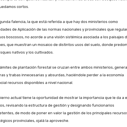
uedamos cortos.
gunda falencia, la que está referida a que hay dos ministerios como
idades de Aplicación de las normas nacionales y provinciales que regula
sos boscosos, no acorde a una visión sistémica asociada a los paisajes 
nes, que muestran un mosaico de distintos usos del suelo, donde predo
osques nativos y los cultivados.
rámites de plantación forestal se cruzan entre ambos ministerios, gener
as y trabas innecesarias y absurdas, haciéndole perder a la economía
cial recursos disponibles a nivel nacional.
bierno actual tiene la oportunidad de mostrar la importancia que le da a 
os, revisando la estructura de gestión y designando funcionarios
tentes, de modo de poner en valor la gestión de los principales recurso
tégicos provinciales, ojalá la aproveche.