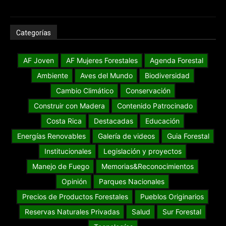
Categorías
AF Joven
AF Mujeres Forestales
Agenda Forestal
Ambiente
Aves del Mundo
Biodiversidad
Cambio Climático
Conservación
Construir con Madera
Contenido Patrocinado
Costa Rica
Destacadas
Educación
Energías Renovables
Galería de videos
Guia Forestal
Institucionales
Legislación y proyectos
Manejo de Fuego
Memorias&Reconocimientos
Opinión
Parques Nacionales
Precios de Productos Forestales
Pueblos Originarios
Reservas Naturales Privadas
Salud
Sur Forestal