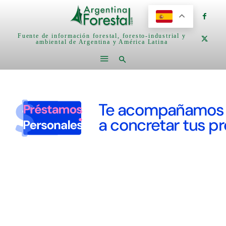
Fuente de información forestal, foresto-industrial y
ambiental de Argentina y América Latina