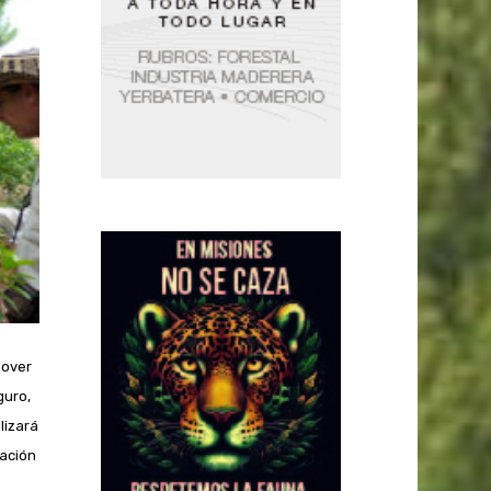
mover
guro,
lizará
tación