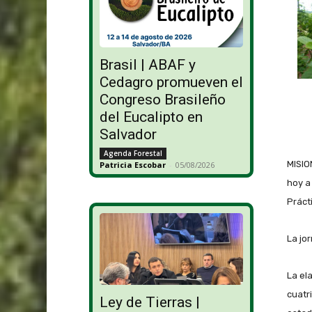
Brasil | ABAF y
Cedagro promueven el
Congreso Brasileño
del Eucalipto en
Salvador
Agenda Forestal
MISIO
Patricia Escobar
-
05/08/2026
hoy a
Práct
La jo
La el
cuatr
Ley de Tierras |