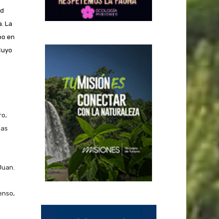
ad
a. La
bo en
 Cuyo
ro,
nas
Juan.
enso,