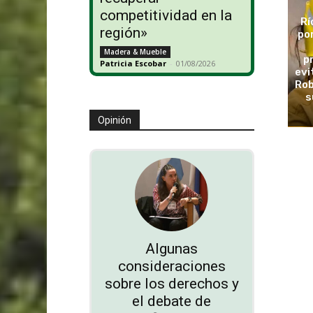
competitividad en la
Rí
región»
po
Madera & Mueble
p
Patricia Escobar
-
01/08/2026
evi
Rob
s
Opinión
Algunas
consideraciones
sobre los derechos y
el debate de