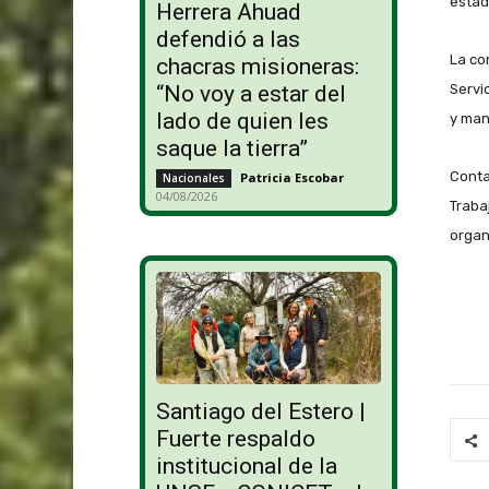
estad
Herrera Ahuad
defendió a las
La co
chacras misioneras:
Servi
“No voy a estar del
lado de quien les
y man
saque la tierra”
Conta
Patricia Escobar
-
Nacionales
04/08/2026
Traba
organ
Santiago del Estero |
Fuerte respaldo
institucional de la