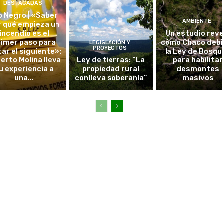
DESTACADAS
o Negro | «Saber
AMBIENTE
r qué empieza un
incendio es el
Un estudio rev
rimer paso para
cómo Chaco debi
LEGISLACIÓN Y
PROYECTOS
tar el siguiente»:
la Ley de Bosq
erto Molina lleva
Ley de tierras: “La
para habilita
u experiencia a
propiedad rural
desmontes
una...
conlleva soberanía”
masivos