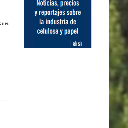
cales
s