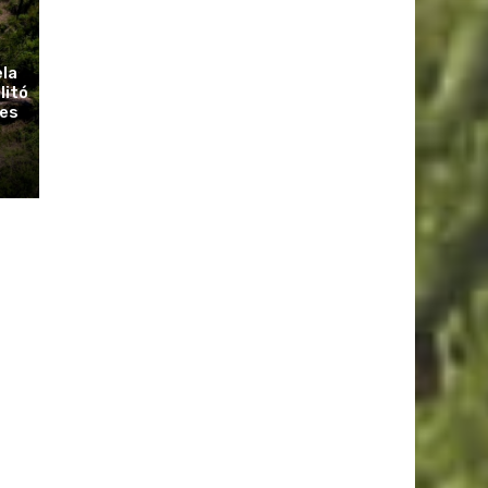
ela
litó
ues
r