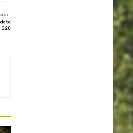
UIENTE
ndato
l G20