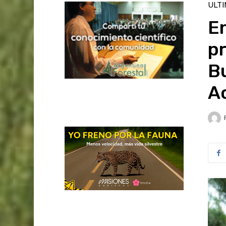
ULT
En
pr
Bu
Ac