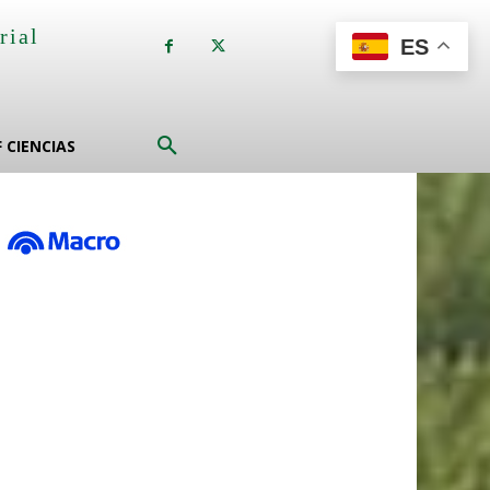
rial
ES
a
F CIENCIAS