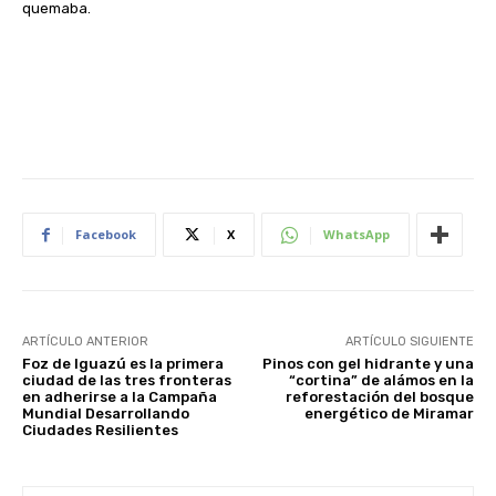
quemaba.
Facebook
X
WhatsApp
ARTÍCULO ANTERIOR
ARTÍCULO SIGUIENTE
Foz de Iguazú es la primera
Pinos con gel hidrante y una
ciudad de las tres fronteras
“cortina” de alámos en la
en adherirse a la Campaña
reforestación del bosque
Mundial Desarrollando
energético de Miramar
Ciudades Resilientes