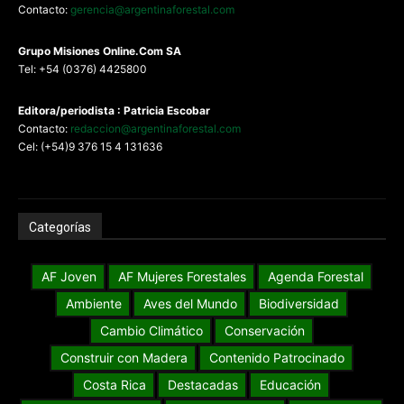
Contacto:
gerencia@argentinaforestal.com
G
rupo Misiones
Online.Com
SA
Tel: +54 (0376) 4425800
Editora/periodista : Patricia Escobar
Contacto:
redaccion@argentinaforestal.com
Cel: (+54)9 376 15 4 131636
Categorías
AF Joven
AF Mujeres Forestales
Agenda Forestal
Ambiente
Aves del Mundo
Biodiversidad
Cambio Climático
Conservación
Construir con Madera
Contenido Patrocinado
Costa Rica
Destacadas
Educación