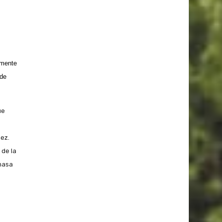
lmente
 de
ue
ez.
 de la
masa