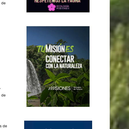
o de
a
,
o de
s de