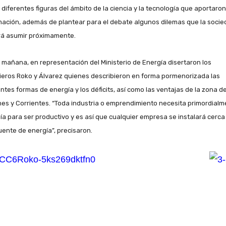
A diferentes figuras del ámbito de la ciencia y la tecnología que aportaron
mación, además de plantear para el debate algunos dilemas que la soci
á asumir próximamente.
a mañana, en representación del Ministerio de Energía disertaron los
ieros Roko y Álvarez quienes describieron en forma pormenorizada las
entes formas de energía y los déficits, así como las ventajas de la zona d
nes y Corrientes. “Toda industria o emprendimiento necesita primordial
ía para ser productivo y es así que cualquier empresa se instalará cerca
uente de energía”, precisaron.