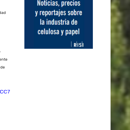
edad
e
mente
 de