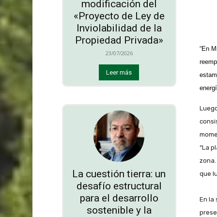
modificación del
«Proyecto de Ley de
Inviolabilidad de la
Propiedad Privada»
“En M
23/07/2026
reemp
Leer más
estam
energí
Luego
consi
momen
“La p
zona.
La cuestión tierra: un
que l
desafío estructural
para el desarrollo
En la 
sostenible y la
prese