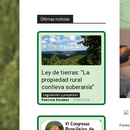
Últimas noticias
Ley de tierras: “La
propiedad rural
conlleva soberanía”
Legislación y proyectos
Patricia Escobar
-
05/08/2026
Fores