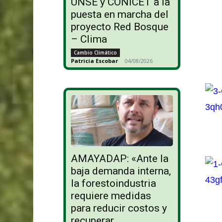
UNSE y CONICET a la
puesta en marcha del
proyecto Red Bosque
– Clima
Cambio Climático
Patricia Escobar
-
04/08/2026
AMAYADAP: «Ante la
baja demanda interna,
la forestoindustria
requiere medidas
para reducir costos y
recuperar