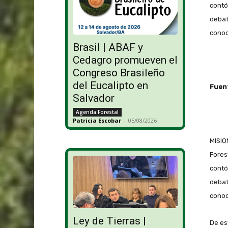
contó
debat
conoc
Brasil | ABAF y
Cedagro promueven el
Congreso Brasileño
del Eucalipto en
Fuent
Salvador
Agenda Forestal
Patricia Escobar
-
05/08/2026
MISIO
Fores
contó
debat
conoc
Ley de Tierras |
De es