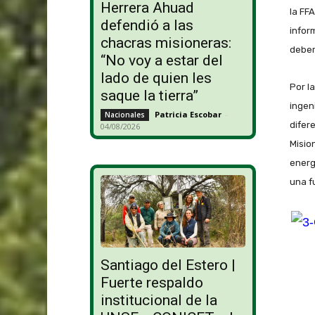
Herrera Ahuad
la FF
defendió a las
infor
chacras misioneras:
deber
“No voy a estar del
lado de quien les
Por l
saque la tierra”
ingen
Patricia Escobar
-
Nacionales
difer
04/08/2026
Misio
energ
una f
Santiago del Estero |
Fuerte respaldo
institucional de la