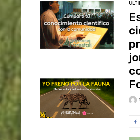
ULT
Es
ci
pr
jo
co
Fo