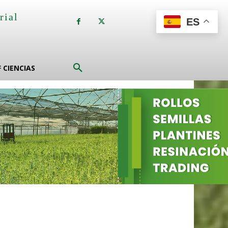
rial
ES
a
F CIENCIAS