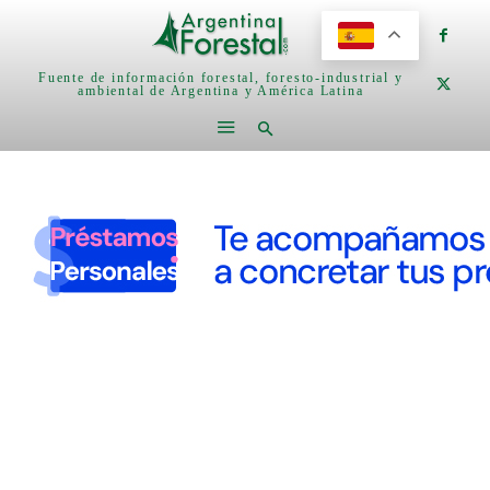
Fuente de información forestal, foresto-industrial y
ambiental de Argentina y América Latina