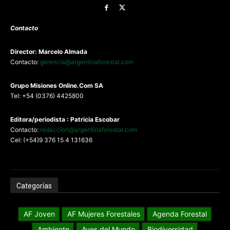
Contacto
Director: Marcelo Almada
Contacto:
gerencia@argentinaforestal.com
G
rupo Misiones
Online.Com
SA
Tel: +54 (0376) 4425800
Editora/periodista : Patricia Escobar
Contacto:
redaccion@argentinaforestal.com
Cel: (+54)9 376 15 4 131636
Categorías
AF Joven
AF Mujeres Forestales
Agenda Forestal
Ambiente
Aves del Mundo
Biodiversidad