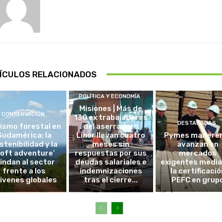
ÍCULOS RELACIONADOS
POLÍTICA Y ECONOMÍA
Misiones | Más de
CONSERVACIÓN
130 ex trabajadores
DESTACADAS
ismo forestal en
del aserradero
Sudamérica: la
Linor llevan cuatro
Pymes madere
stenibilidad y la
meses sin
avanzan en
soft adventure’
respuestas por sus
mercados
lindan al sector
deudas salariales e
exigentes medi
frente a los
indemnizaciones
la certificació
ivenes globales
tras el cierre...
PEFC en grup