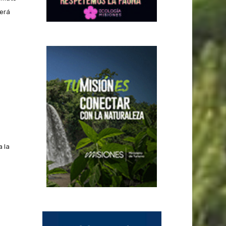
berá
 la