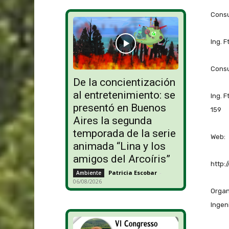
Consu
Ing. F
Consu
De la concientización
al entretenimiento: se
Ing. 
presentó en Buenos
159
Aires la segunda
temporada de la serie
Web:
animada “Lina y los
amigos del Arcoíris”
http:
Patricia Escobar
-
Ambiente
06/08/2026
Organ
Ingen