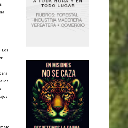
El
dia
- Los
en
 para
ellos
s
ajos
ormato