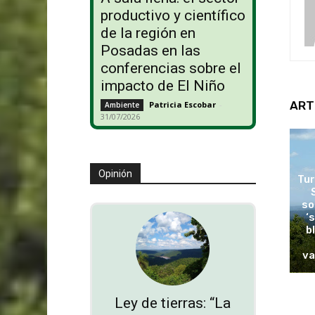
productivo y científico
de la región en
Posadas en las
conferencias sobre el
impacto de El Niño
ART
Patricia Escobar
-
Ambiente
31/07/2026
Opinión
Tur
so
‘
b
va
Ley de tierras: “La