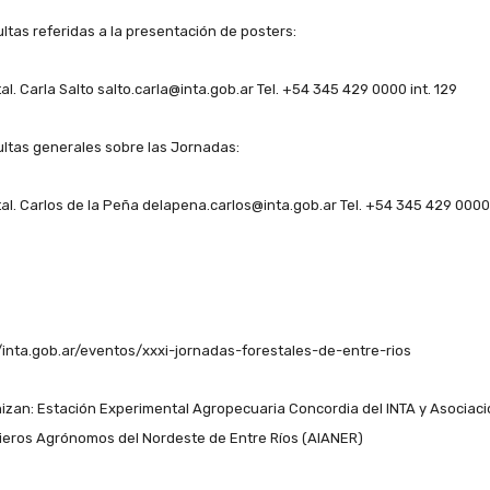
ltas referidas a la presentación de posters:
tal. Carla Salto salto.carla@inta.gob.ar Tel. +54 345 429 0000 int. 129
ltas generales sobre las Jornadas:
Ftal. Carlos de la Peña delapena.carlos@inta.gob.ar Tel. +54 345 429 0000 
//inta.gob.ar/eventos/xxxi-jornadas-forestales-de-entre-rios
izan: Estación Experimental Agropecuaria Concordia del INTA y Asociaci
ieros Agrónomos del Nordeste de Entre Ríos (AIANER)