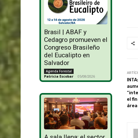
Brasil | ABAF y
Cedagro promueven el
Congreso Brasileño
del Eucalipto en
Salvador
Agenda Forestal
ARTÍC
Patricia Escobar
-
05/08/2026
INTA
aume
“int
el fi
área
A sala llena: el sector