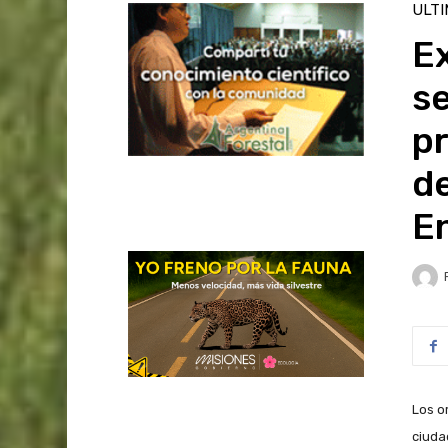
ULT
Ex
se
p
de
En
Los o
ciuda