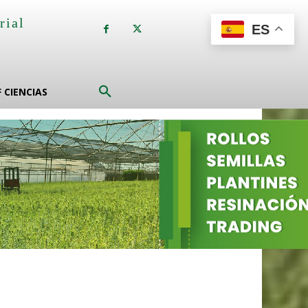
rial
ES
a
F CIENCIAS