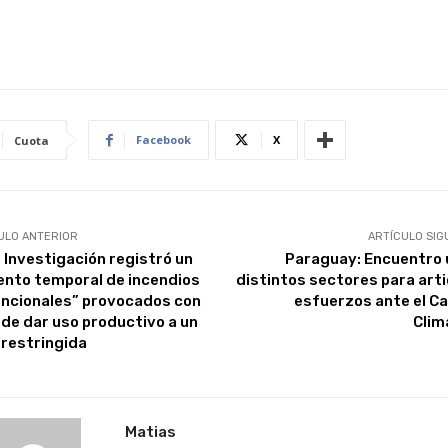
Facebook
X
Cuota
ULO ANTERIOR
ARTÍCULO SIG
: Investigación registró un
Paraguay: Encuentro 
nto temporal de incendios
distintos sectores para arti
encionales” provocados con
esfuerzos ante el C
n de dar uso productivo a un
Clim
 restringida
Matias