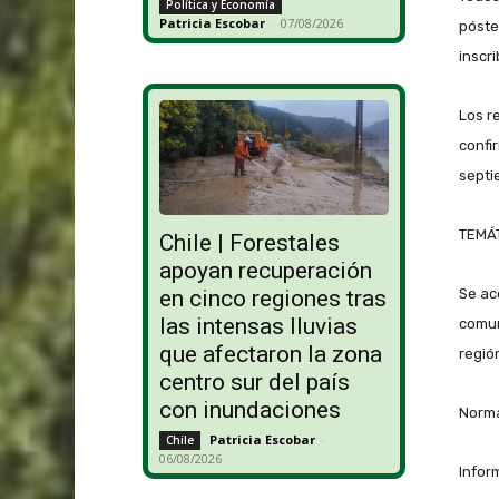
Política y Economía
Patricia Escobar
-
07/08/2026
póste
inscr
Los r
confi
septi
TEMÁ
Chile | Forestales
apoyan recuperación
Se ac
en cinco regiones tras
las intensas lluvias
comun
que afectaron la zona
regió
centro sur del país
con inundaciones
Norma
Patricia Escobar
-
Chile
06/08/2026
Infor