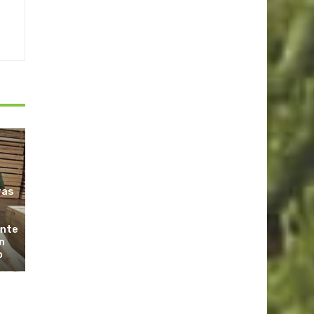
ras
ante
n
o