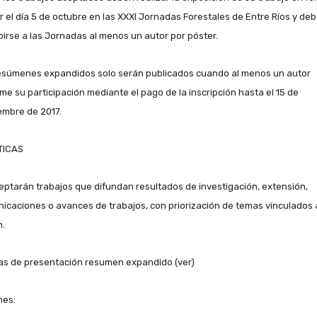
r el día 5 de octubre en las XXXI Jornadas Forestales de Entre Ríos y de
ibirse a las Jornadas al menos un autor por póster.
esúmenes expandidos solo serán publicados cuando al menos un autor
rme su participación mediante el pago de la inscripción hasta el 15 de
embre de 2017.
TICAS
eptarán trabajos que difundan resultados de investigación, extensión,
icaciones o avances de trabajos, con priorización de temas vinculados a
n.
s de presentación resumen expandido (ver)
mes: