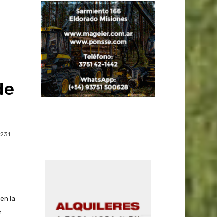
de
231
en la
e