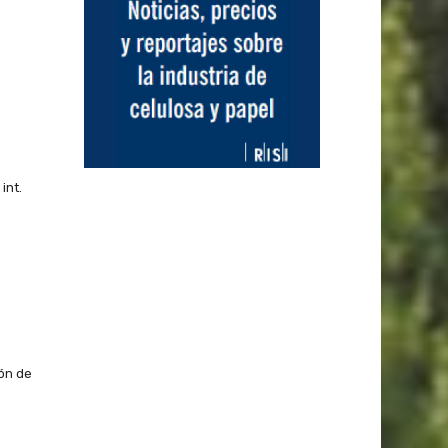
int.
ón de