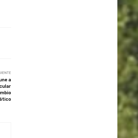
UIENTE
une a
cular
ambio
ático