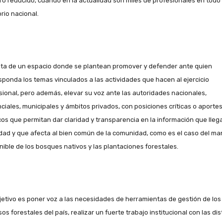
o reducido, cuando en la actualidad son miles de profesionales en todo 
orio nacional.
ata de un espacio donde se plantean promover y defender ante quien
sponda los temas vinculados a las actividades que hacen al ejercicio
sional, pero además, elevar su voz ante las autoridades nacionales,
nciales, municipales y ámbitos privados, con posiciones críticas o aporte
cos que permitan dar claridad y transparencia en la información que llega
dad y que afecta al bien común de la comunidad, como es el caso del ma
nible de los bosques nativos y las plantaciones forestales.
bjetivo es poner voz a las necesidades de herramientas de gestión de los
os forestales del país, realizar un fuerte trabajo institucional con las dis