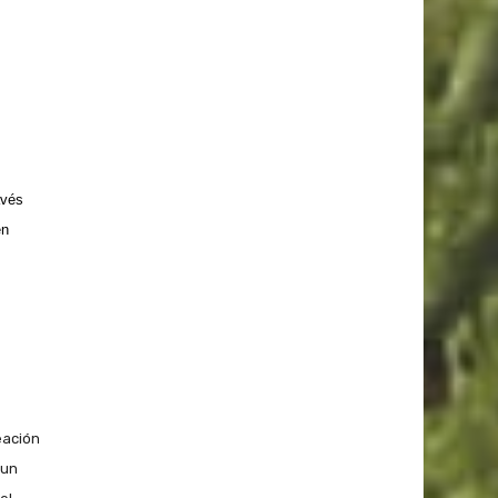
avés
en
eación
 un