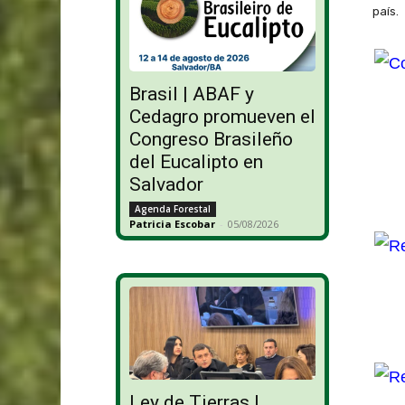
país.
Brasil | ABAF y
Cedagro promueven el
Congreso Brasileño
del Eucalipto en
Salvador
Agenda Forestal
Patricia Escobar
-
05/08/2026
Ley de Tierras |