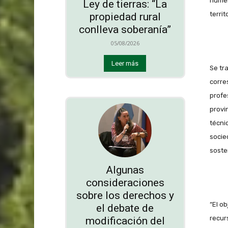
númer
Ley de tierras: “La
territ
propiedad rural
conlleva soberanía”
05/08/2026
Leer más
Se tr
corre
profe
provi
técni
socie
soste
Algunas
consideraciones
sobre los derechos y
“El o
el debate de
recurs
modificación del