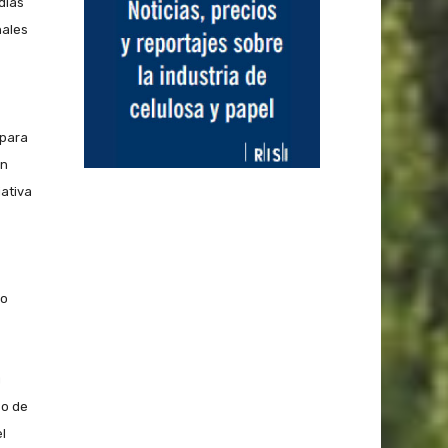
días
nales
 para
ón
iativa
do
u
so de
l