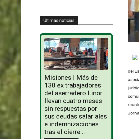
Últimas noticias
del E
Misiones | Más de
asoci
130 ex trabajadores
juríd
del aserradero Linor
comun
llevan cuatro meses
reuni
sin respuestas por
Jorna
sus deudas salariales
e indemnizaciones
tras el cierre...