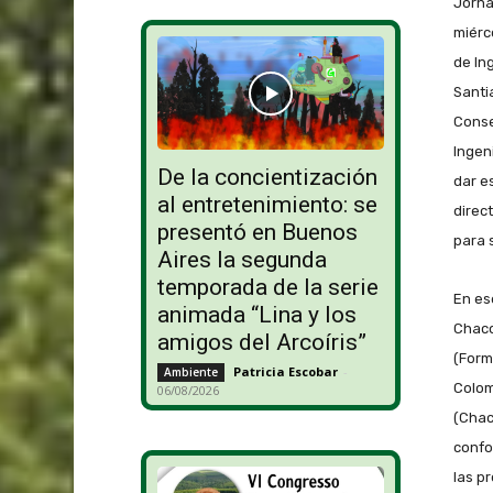
Jorna
miérc
de In
Santi
Conse
Ingen
De la concientización
dar e
al entretenimiento: se
direct
presentó en Buenos
para 
Aires la segunda
temporada de la serie
En es
animada “Lina y los
Chaco
amigos del Arcoíris”
(Form
Patricia Escobar
-
Ambiente
Colom
06/08/2026
(Chac
confo
las p