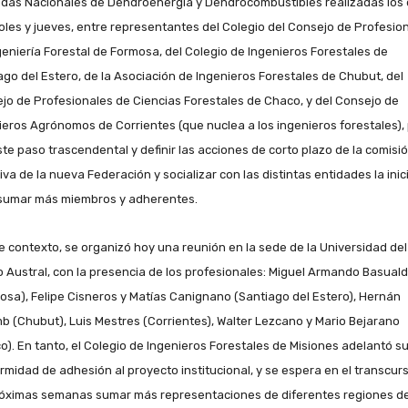
das Nacionales de Dendroenergía y Dendrocombustibles realizadas los 
oles y jueves, entre representantes del Colegio del Consejo de Profesio
geniería Forestal de Formosa, del Colegio de Ingenieros Forestales de
ago del Estero, de la Asociación de Ingenieros Forestales de Chubut, del
jo de Profesionales de Ciencias Forestales de Chaco, y del Consejo de
ieros Agrónomos de Corrientes (que nuclea a los ingenieros forestales),
ste paso trascendental y definir las acciones de corto plazo de la comisi
iva de la nueva Federación y socializar con las distintas entidades la inic
sumar más miembros y adherentes.
e contexto, se organizó hoy una reunión en la sede de la Universidad del
 Austral, con la presencia de los profesionales: Miguel Armando Basual
osa), Felipe Cisneros y Matías Canignano (Santiago del Estero), Hernán
b (Chubut), Luis Mestres (Corrientes), Walter Lezcano y Mario Bejarano
o). En tanto, el Colegio de Ingenieros Forestales de Misiones adelantó s
rmidad de adhesión al proyecto institucional, y se espera en el transcur
róximas semanas sumar más representaciones de diferentes regiones de