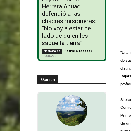
Herrera Ahuad
defendió a las
chacras misioneras:
“No voy a estar del
lado de quien les
saque la tierra”
Patricia Escobar
-
Nacionales
“Una i
04/08/2026
de sus
distin
Bejara
Opinión
profes
Si bi
Corri
Prime
de un