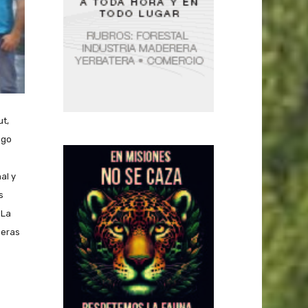
t,
ago
al y
s
 La
meras