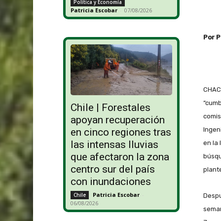
Política y Economía
Patricia Escobar
-
07/08/2026
Por P
CHACO
“cumb
Chile | Forestales
comis
apoyan recuperación
Ingen
en cinco regiones tras
las intensas lluvias
en la
que afectaron la zona
búsqu
centro sur del país
plant
con inundaciones
Patricia Escobar
-
Chile
Despu
06/08/2026
seman