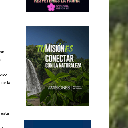
ión
a
órica
der la
 esta