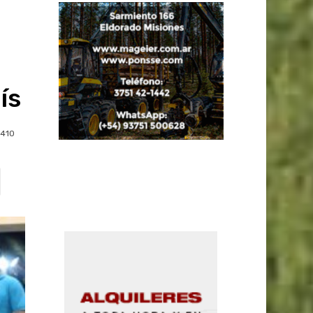
ís
410