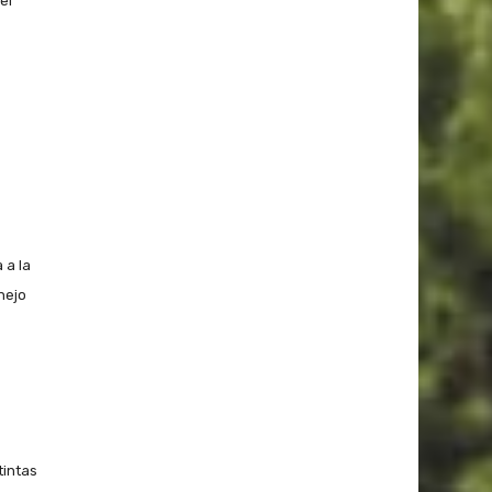
el
s
 a la
nejo
tintas