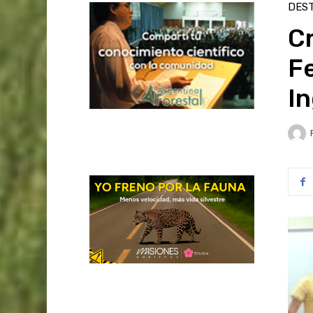
DES
Cr
F
In