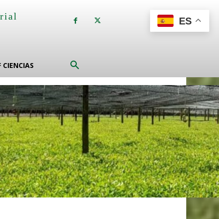
rial
ES
a
F CIENCIAS