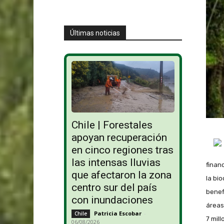
Últimas noticias
Chile | Forestales
apoyan recuperación
en cinco regiones tras
las intensas lluvias
finan
que afectaron la zona
la bi
centro sur del país
benef
con inundaciones
áreas
Patricia Escobar
-
Chile
7 mil
06/08/2026