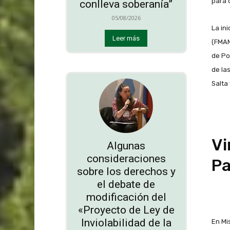
para 
conlleva soberanía”
05/08/2026
La in
Leer más
(FMAM
de Po
de la
Salta 
Vi
Algunas
consideraciones
P
sobre los derechos y
el debate de
modificación del
«Proyecto de Ley de
Inviolabilidad de la
En Mi