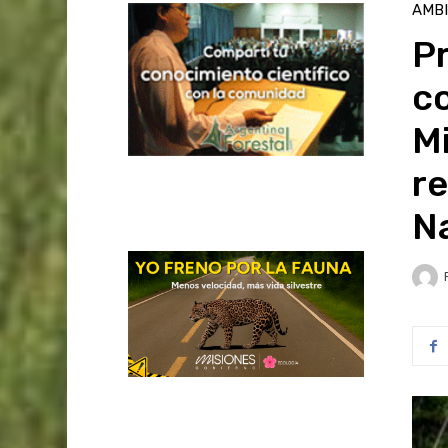
AMB
P
c
Mi
r
N