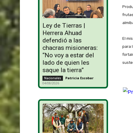
Produ
fruta
almíb
Ley de Tierras |
Herrera Ahuad
El mi
defendió a las
para 
chacras misioneras:
“No voy a estar del
forta
lado de quien les
suste
saque la tierra”
Patricia Escobar
-
Nacionales
04/08/2026