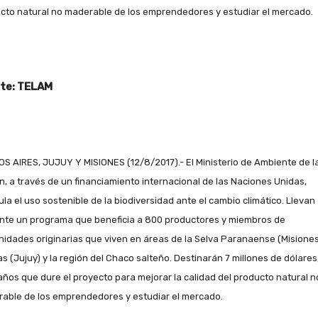
cto natural no maderable de los emprendedores y estudiar el mercado.
te: TELAM
S AIRES, JUJUY Y MISIONES (12/8/2017).- El Ministerio de Ambiente de l
n, a través de un financiamiento internacional de las Naciones Unidas,
ula el uso sostenible de la biodiversidad ante el cambio climático. Llevan
nte un programa que beneficia a 800 productores y miembros de
idades originarias que viven en áreas de la Selva Paranaense (Misiones)
s (Jujuy) y la región del Chaco salteño. Destinarán 7 millones de dólares
 años que dure el proyecto para mejorar la calidad del producto natural n
able de los emprendedores y estudiar el mercado.