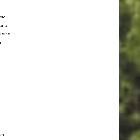
dial
aría
ograma
s,
nza