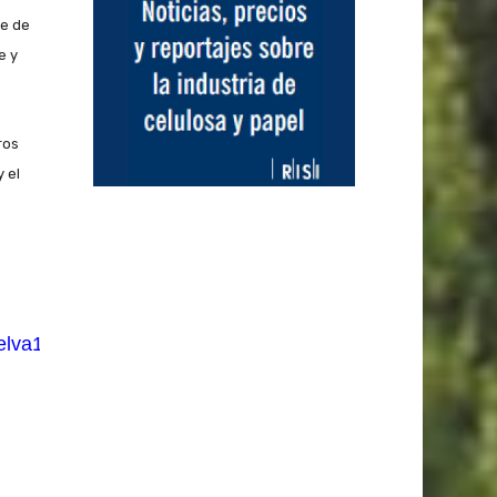
re de
e y
ros
 el