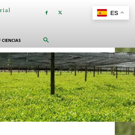
rial
ES
a
F CIENCIAS