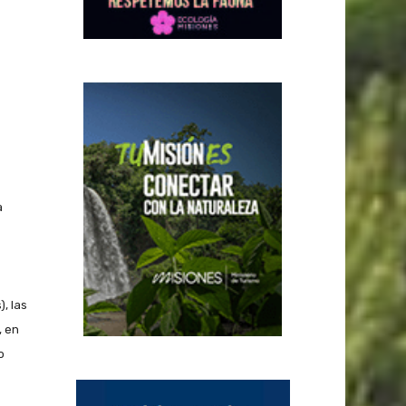
a
, las
, en
o