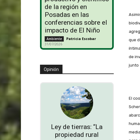
de la región en
Posadas en las
Asimi
conferencias sobre el
biodi
impacto de El Niño
agreg
Patricia Escobar
-
Ambiente
que d
31/07/2026
íntim
de inv
junto
Opinión
El co
Schen
abarc
human
Ley de tierras: “La
media
propiedad rural