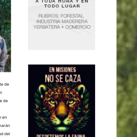
te de
un
le de
n en
inarán
ad del