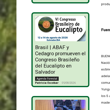
produ
Fuen
Brasil | ABAF y
Cedagro promueven el
BUENO
Congreso Brasileño
Nació
del Eucalipto en
estim
Salvador
adela
Agenda Forestal
comun
Patricia Escobar
-
05/08/2026
Yunga
los 5
mader