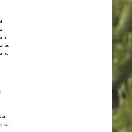
a
el
a,
iven
dades
iones
l
cido
milias