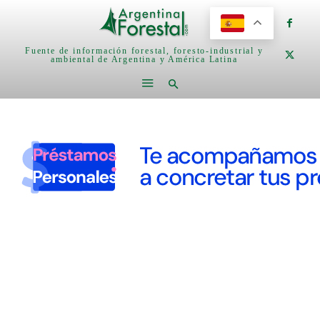
Fuente de información forestal, foresto-industrial y
ambiental de Argentina y América Latina