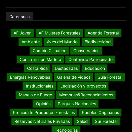
Categorías
AF Joven
AF Mujeres Forestales
Agenda Forestal
Ambiente
Aves del Mundo
Biodiversidad
Cambio Climático
Conservación
Construir con Madera
Contenido Patrocinado
Costa Rica
Destacadas
Educación
Energías Renovables
Galería de videos
Guia Forestal
Institucionales
Legislación y proyectos
Manejo de Fuego
Memorias&Reconocimientos
Opinión
Parques Nacionales
Precios de Productos Forestales
Pueblos Originarios
Reservas Naturales Privadas
Salud
Sur Forestal
Tecnologías