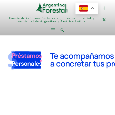
Fuente de información forestal, foresto-industrial y
ambiental de Argentina y América Latina