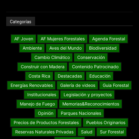
Categorías
AF Joven
AF Mujeres Forestales
Agenda Forestal
Ambiente
Aves del Mundo
Biodiversidad
Cambio Climático
Conservación
Construir con Madera
Contenido Patrocinado
Costa Rica
Destacadas
Educación
Energías Renovables
Galería de videos
Guia Forestal
Institucionales
Legislación y proyectos
Manejo de Fuego
Memorias&Reconocimientos
Opinión
Parques Nacionales
Precios de Productos Forestales
Pueblos Originarios
Reservas Naturales Privadas
Salud
Sur Forestal