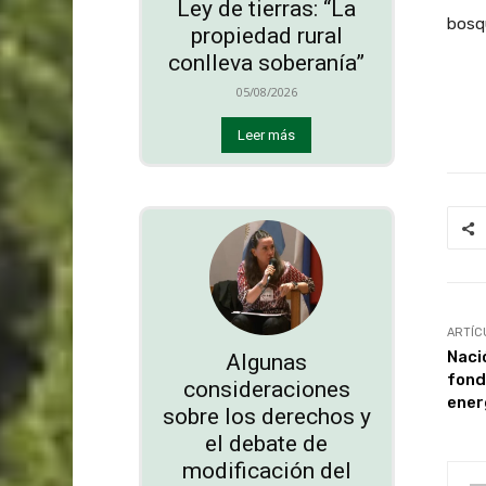
Ley de tierras: “La
bosqu
propiedad rural
conlleva soberanía”
05/08/2026
Leer más
ARTÍC
Naci
Algunas
fond
consideraciones
ener
sobre los derechos y
el debate de
modificación del