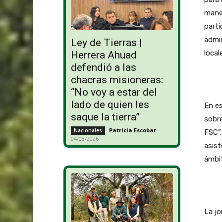
manej
parti
admi
Ley de Tierras |
local
Herrera Ahuad
defendió a las
chacras misioneras:
“No voy a estar del
lado de quien les
En es
saque la tierra”
sobre
Patricia Escobar
-
Nacionales
FSC”,
04/08/2026
asist
ámbit
La jo