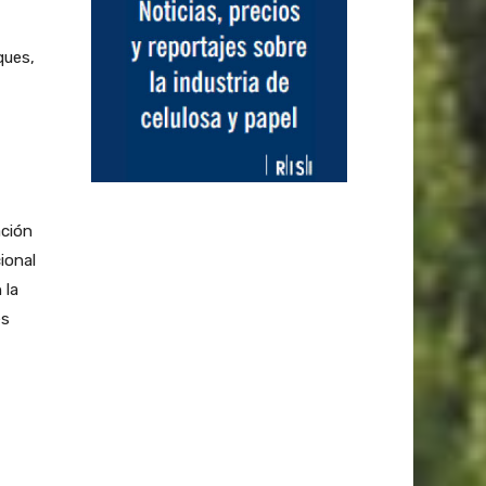
ques,
ación
ional
 la
es