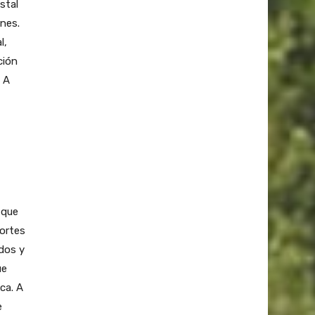
stal
nes.
l,
ción
 A
 que
portes
dos y
ue
ca. A
e