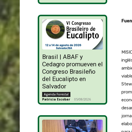
Fuen
MISIO
Brasil | ABAF y
inglé
Cedagro promueven el
ambi
Congreso Brasileño
viabl
del Eucalipto en
Stewa
Salvador
prom
Agenda Forestal
Patricia Escobar
-
05/08/2026
econó
desar
jorna
elabo
para 