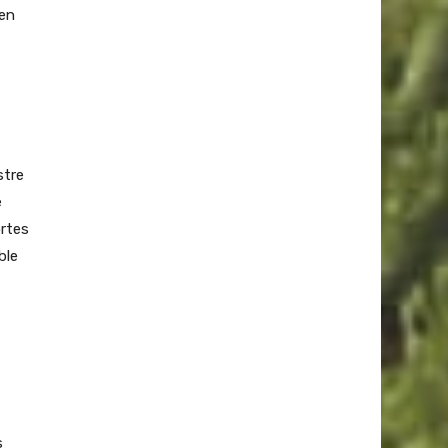
 en
stre
e
ortes
ble
s