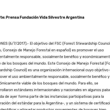
te: Prensa Fundación Vida Silvestre Argentina
NES (6/7/2017).- El objetivo del FSC (Forest Stewardship Counci
s, Consejo de Manejo Forestal en español) es promover el uso
entalmente responsable, socialmente benéfico y económicamen
e de los bosques del mundo. Este Consejo de Manejo Forestal (F
rdship Council) es una organización internacional cuyo objetivo 
over el uso ambientalmente responsable, socialmente benéfico y
micamente viable de los bosques del mundo. Para ello, se
rollaron estándares internacionales y nacionales en algunos país
da de ayer forma parte de las instancias participativas para la
ración del estándar para la Argentina-, y un sistema de certificac
identificar y etiquetar productos provenientes de bosques bien