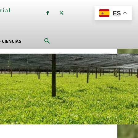
rial
ES
a
F CIENCIAS