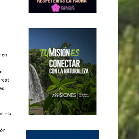
l en
te
orest
es
es –la
ión