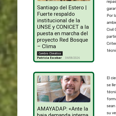
repas
Santiago del Estero |
garan
Fuerte respaldo
Por l
institucional de la
ambie
UNSE y CONICET a la
Civil
puesta en marcha del
parti
proyecto Red Bosque
Crite
– Clima
técni
Cambio Climático
Patricia Escobar
-
04/08/2026
El ci
se ll
técn
forma
sean 
AMAYADAP: «Ante la
su ve
baja demanda interna,