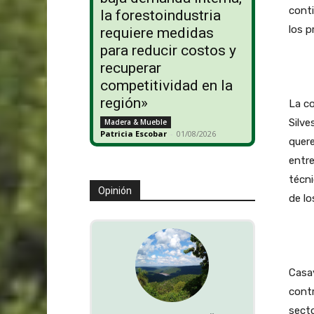
conti
la forestoindustria
los p
requiere medidas
para reducir costos y
recuperar
competitividad en la
región»
La c
Silve
Madera & Mueble
Patricia Escobar
-
01/08/2026
quere
entre
técni
Opinión
de lo
Casa
contr
secto