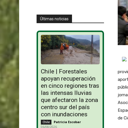
Últimas noticias
Chile | Forestales
provi
apoyan recuperación
aport
en cinco regiones tras
públi
las intensas lluvias
jorna
que afectaron la zona
Asoc
centro sur del país
Espac
con inundaciones
de Ci
Patricia Escobar
-
Chile
06/08/2026