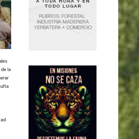
ales
 de la
nerar
ulta
tad