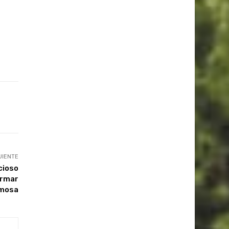
UIENTE
icioso
ormar
rmosa