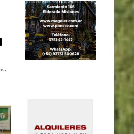
l
157