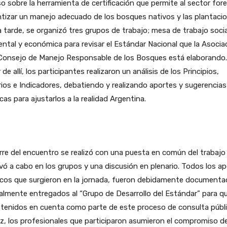
o sobre la herramienta de certificación que permite al sector fore
tizar un manejo adecuado de los bosques nativos y las plantacio
a tarde, se organizó tres grupos de trabajo; mesa de trabajo socia
ntal y económica para revisar el Estándar Nacional que la Asocia
 Consejo de Manejo Responsable de los Bosques está elaborando.
r de allí, los participantes realizaron un análisis de los Principios,
rios e Indicadores, debatiendo y realizando aportes y sugerencias
cas para ajustarlos a la realidad Argentina.
erre del encuentro se realizó con una puesta en común del trabajo
evó a cabo en los grupos y una discusión en plenario. Todos los a
icos que surgieron en la jornada, fueron debidamente documenta
lmente entregados al “Grupo de Desarrollo del Estándar” para q
tenidos en cuenta como parte de este proceso de consulta públi
z, los profesionales que participaron asumieron el compromiso d