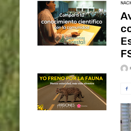
NAC
A
co
E
FS