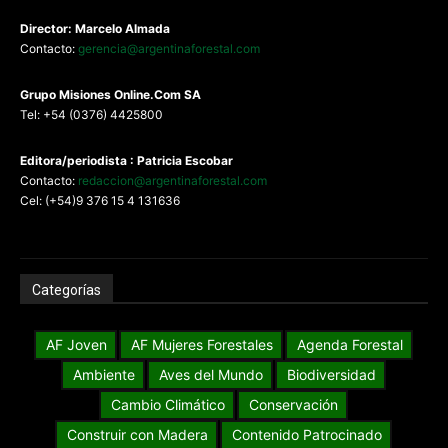
Director: Marcelo Almada
Contacto:
gerencia@argentinaforestal.com
G
rupo Misiones
Online.Com
SA
Tel: +54 (0376) 4425800
Editora/periodista : Patricia Escobar
Contacto:
redaccion@argentinaforestal.com
Cel: (+54)9 376 15 4 131636
Categorías
AF Joven
AF Mujeres Forestales
Agenda Forestal
Ambiente
Aves del Mundo
Biodiversidad
Cambio Climático
Conservación
Construir con Madera
Contenido Patrocinado