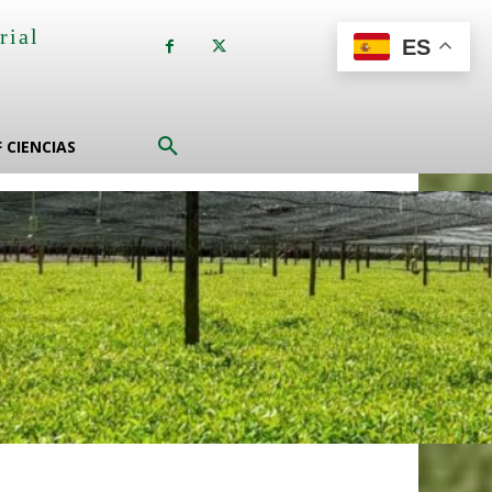
rial
ES
a
F CIENCIAS