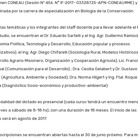
men CONEAU (Sesión Nº 456. N° IF-2017- 03328725-APN-CONEAU#ME) y
inada por la carrera de especialización en Biología de la Conservación.
 las temáticas y los integrantes del staff docente para llevar adelante el
udio, se encuentran el Dr. Eduardo Sartelli y el Ing. Agr. Guillermo Ramisc
omía Política, Tecnología y Desarrollo, Educación popular y procesos
zativos); el Ing. Agr. Diego Chifarelli (Sociología Rural, Modelos Históricos
rollo Agrario Misionero, Organización y Cooperación Agrícola); Lic. Franc
al (Comunicación para el Desarrollo) ; Dra. Cecilia Gelabert y Dr. Gustavo
 (Agricultura, Ambiente y Sociedad); Dra. Norma Hilgert y Ing. Ftal. Roque
a (Diagnóstico Socio-económico y productivo-ambiental).
dalidad del dictado es presencial (cada curso tendrá un encuentro mens
eves a sábado de 8-18 hs), con una duración de 18 meses. El inicio de las
s será en agosto de 2017.
nscripciones se encuentran abiertas hasta el 30 de junio próximo. Para 