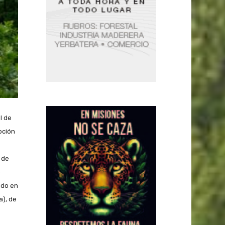
l de
pción
 de
e
ado en
a), de