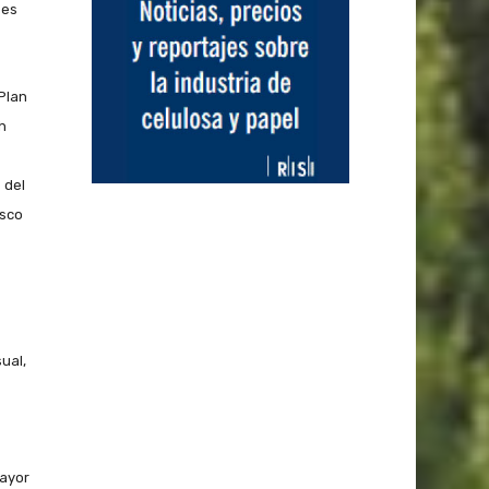
 es
 Plan
h
 del
isco
ual,
mayor