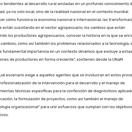
jo tendientes al desarrollo rural ancladas en un profundo conocimiento d
ad, ya no solo local, sino de la realidad nacional en el contexto mundial.
er cómo funciona la economía nacional e internacional, las transformac
e están suscitando en el sector agropecuario, los cambios que están
endo los productores agropecuarios; conocer la historia en la que se enr
 cambios, como así también los problemas relacionados a la tecnología, e
e fundamental importancia en un contexto dinámico que excluye a esta
iones de productores en forma creciente”, sostienen desde la UNaM.
tual escenario exige a aquellos agentes que se involucran en estos proc
rofesionalización de la intervención para el desarrollo y el manejo de
mientas técnicas específicas para la confección de diagnósticos aplicado
ficación, la formulación de proyectos, como así también el manejo de
ología organizacional” para unir esfuerzos que cumplan con los objetivo
ivos.