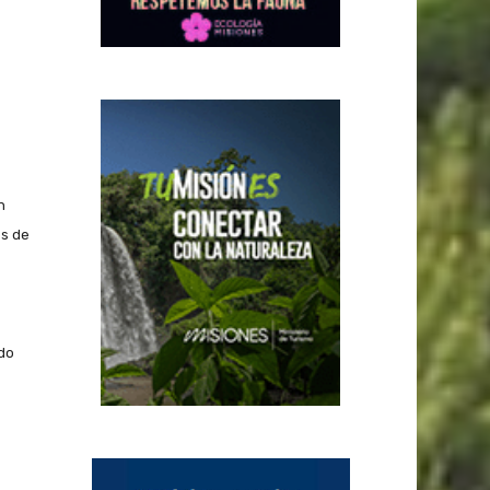
n
es de
do