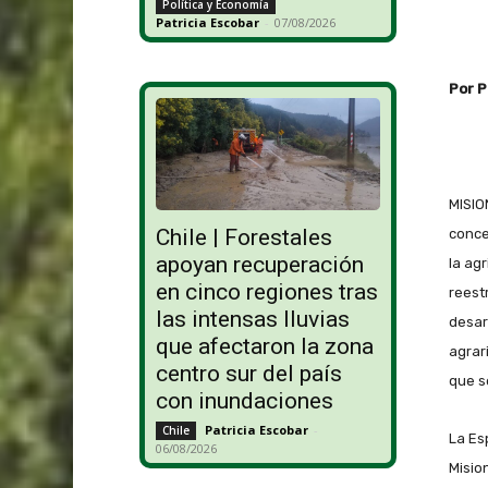
Política y Economía
Patricia Escobar
-
07/08/2026
Por P
MISIO
Chile | Forestales
conce
apoyan recuperación
la ag
en cinco regiones tras
reest
las intensas lluvias
desar
que afectaron la zona
agrar
centro sur del país
que s
con inundaciones
Patricia Escobar
-
Chile
La Es
06/08/2026
Misio