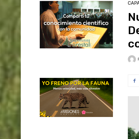
CAPA
Nu
De
co