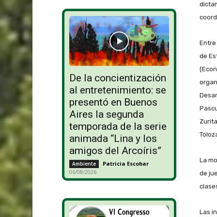
dicta
coord
Entre
de Est
(Econ
De la concientización
organi
al entretenimiento: se
Desar
presentó en Buenos
Pascu
Aires la segunda
Zurita
temporada de la serie
Toloz
animada “Lina y los
amigos del Arcoíris”
La mo
Patricia Escobar
-
Ambiente
06/08/2026
de ju
clase
Las i