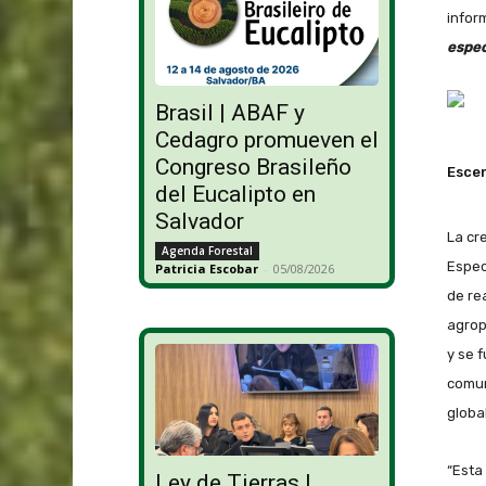
infor
espec
Brasil | ABAF y
Cedagro promueven el
Congreso Brasileño
Escen
del Eucalipto en
Salvador
La cr
Agenda Forestal
Espec
Patricia Escobar
-
05/08/2026
de re
agrope
y se 
comun
globa
“Esta
Ley de Tierras |