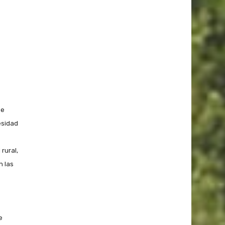
de
esidad
rural,
n las
e