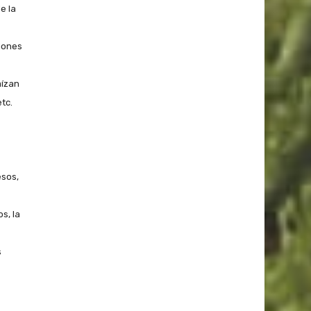
e la
iones
aízan
tc.
s
esos,
s, la
s