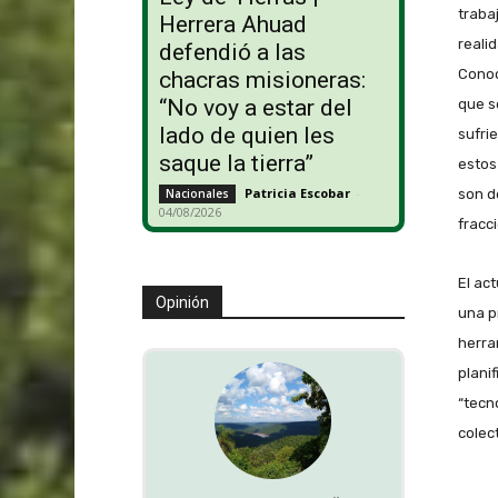
traba
Herrera Ahuad
realid
defendió a las
Conoc
chacras misioneras:
“No voy a estar del
que s
lado de quien les
sufri
saque la tierra”
estos
Patricia Escobar
-
son d
Nacionales
04/08/2026
fracc
El ac
Opinión
una p
herra
plani
“tecn
colect