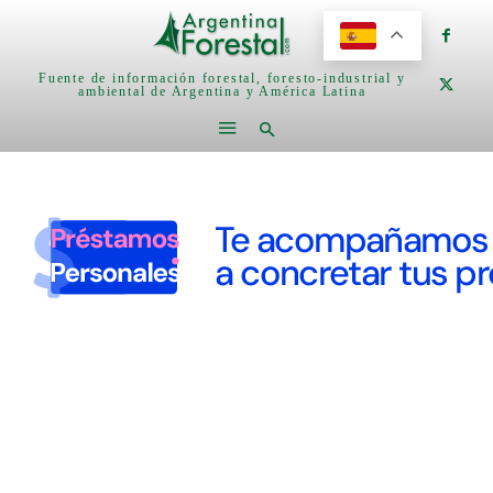
Fuente de información forestal, foresto-industrial y
ambiental de Argentina y América Latina