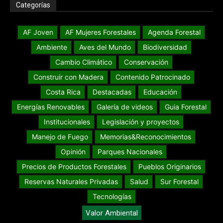
Categorías
AF Joven
AF Mujeres Forestales
Agenda Forestal
Ambiente
Aves del Mundo
Biodiversidad
Cambio Climático
Conservación
Construir con Madera
Contenido Patrocinado
Costa Rica
Destacadas
Educación
Energías Renovables
Galería de videos
Guia Forestal
Institucionales
Legislación y proyectos
Manejo de Fuego
Memorias&Reconocimientos
Opinión
Parques Nacionales
Precios de Productos Forestales
Pueblos Originarios
Reservas Naturales Privadas
Salud
Sur Forestal
Tecnologías
Valor Ambiental