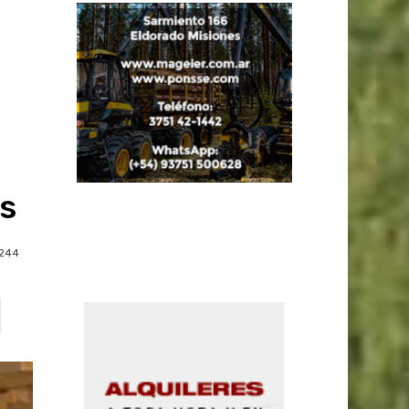
s
244