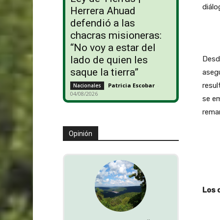
diálo
Herrera Ahuad
defendió a las
chacras misioneras:
“No voy a estar del
lado de quien les
Desd
saque la tierra”
asegu
resul
Patricia Escobar
-
Nacionales
04/08/2026
se em
rema
Opinión
Los 