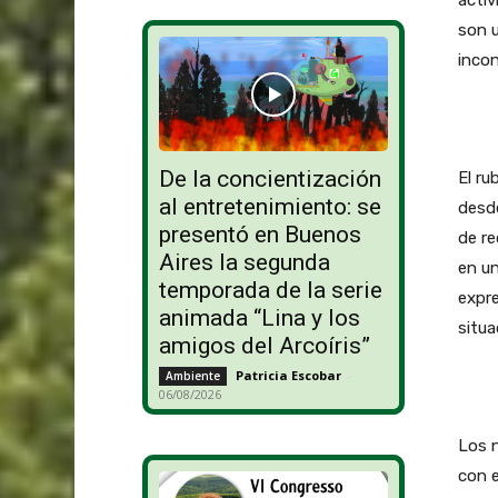
son u
incon
De la concientización
El ru
al entretenimiento: se
desde
presentó en Buenos
de re
Aires la segunda
en un
temporada de la serie
expre
animada “Lina y los
situa
amigos del Arcoíris”
Patricia Escobar
-
Ambiente
06/08/2026
Los n
con e