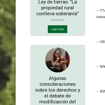
Ley de tierras: “La
propiedad rural
– 77.
conlleva soberanía”
indust
05/08/2026
Leer más
– US$
– 16%
Algunas
consideraciones
sobre los derechos y
– 30%
el debate de
modificación del