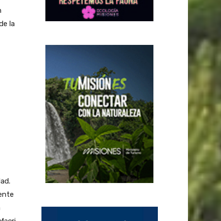
n
de la
dad.
ente
a
Macri