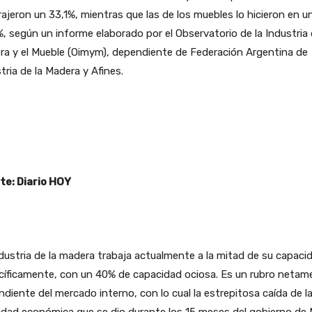
ajeron un 33,1%, mientras que las de los muebles lo hicieron en u
, según un informe elaborado por el Observatorio de la Industria 
ra y el Mueble (Oimym), dependiente de Federación Argentina de
tria de la Madera y Afines.
te: Diario HOY
dustria de la madera trabaja actualmente a la mitad de su capaci
cíficamente, con un 40% de capacidad ociosa. Es un rubro netam
diente del mercado interno, con lo cual la estrepitosa caída de l
idad económica que se dio durante los 15 meses del gobierno de 