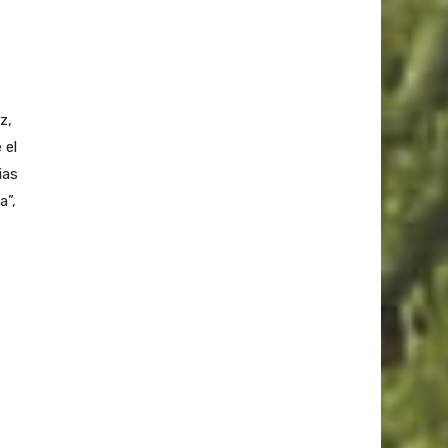
z,
 el
ias
a”,