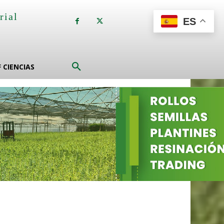
rial
ES
a
F CIENCIAS