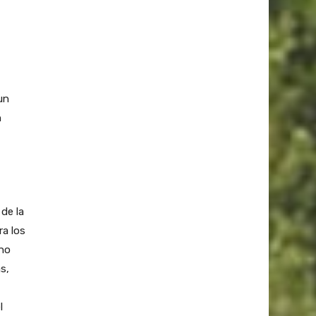
un
n
 de la
ra los
no
s,
l