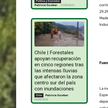
Política y Economía
contr
Patricia Escobar
-
07/08/2026
29,2%
Made
Indus
Chile | Forestales
apoyan recuperación
Fuen
en cinco regiones tras
las intensas lluvias
que afectaron la zona
centro sur del país
con inundaciones
La in
Espe
Patricia Escobar
-
Chile
06/08/2026
depen
activ