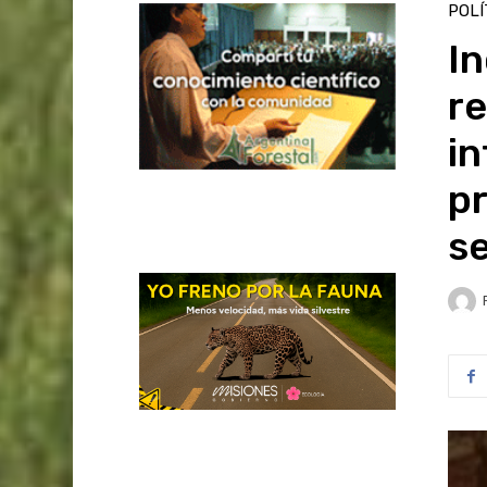
POLÍ
In
r
in
pr
s