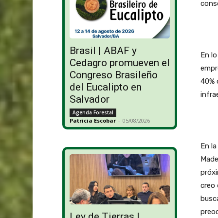
conso
Brasil | ABAF y
En lo
Cedagro promueven el
empre
Congreso Brasileño
40% d
del Eucalipto en
infra
Salvador
Agenda Forestal
Patricia Escobar
-
05/08/2026
En la
Mader
próx
creo 
busca
preoc
Ley de Tierras |