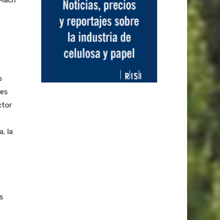
o
ses
ctor
, la
s