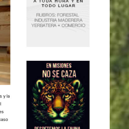
 y la
l
es
 caso