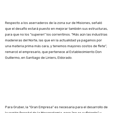
Respecto a los aserraderos de la zona sur de Misiones, señaló
que el desafío estará puesto en mejorar también sus estructuras,
para que no los “superen” los correntinos. “Más aún las industrias
madereras del Norte, las que en la actualidad ya pagamos por
una materia prima más cara, y tenemos mayores costos de flete”,
remarcó el empresario, que pertenece al Establecimiento Don
Guillermo, en Santiago de Liniers, Eldorado.
Para Gruber, la “Gran Empresa” es necesaria para el desarrollo de
la región forestal de la Mesopotamia, pero “no es suficiente” y