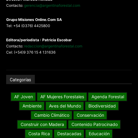
Contacto:
gerencia@argentinaforestal.com
G
rupo Misiones
Online.Com
SA
Tel: +54 (0376) 4425800
Editora/periodista : Patricia Escobar
Contacto:
redaccion@argentinaforestal.com
Cel: (+54)9 376 15 4 131636
Categorías
AF Joven
AF Mujeres Forestales
Agenda Forestal
Ambiente
Aves del Mundo
Biodiversidad
Cambio Climático
Conservación
Construir con Madera
Contenido Patrocinado
Costa Rica
Destacadas
Educación