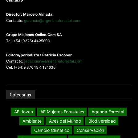
Contacto
Director: Marcelo Almada
Contacto:
gerencia@argentinaforestal.com
G
rupo Misiones
Online.Com
SA
Tel: +54 (0376) 4425800
Editora/periodista : Patricia Escobar
Contacto:
redaccion@argentinaforestal.com
Cel: (+54)9 376 15 4 131636
Categorías
AF Joven
AF Mujeres Forestales
Agenda Forestal
Ambiente
Aves del Mundo
Biodiversidad
Cambio Climático
Conservación