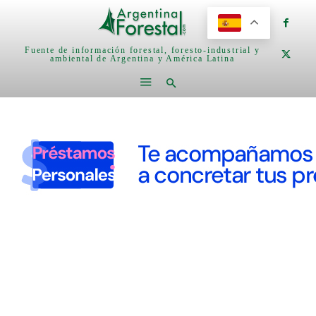
Fuente de información forestal, foresto-industrial y
ambiental de Argentina y América Latina