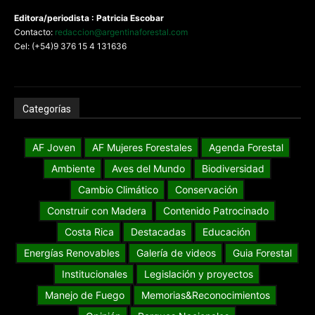
Editora/periodista : Patricia Escobar
Contacto:
redaccion@argentinaforestal.com
Cel: (+54)9 376 15 4 131636
Categorías
AF Joven
AF Mujeres Forestales
Agenda Forestal
Ambiente
Aves del Mundo
Biodiversidad
Cambio Climático
Conservación
Construir con Madera
Contenido Patrocinado
Costa Rica
Destacadas
Educación
Energías Renovables
Galería de videos
Guia Forestal
Institucionales
Legislación y proyectos
Manejo de Fuego
Memorias&Reconocimientos