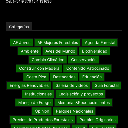
Cel: (+54)9 376 15 4 131636
Categorías
AF Joven
AF Mujeres Forestales
Agenda Forestal
Ambiente
Aves del Mundo
Biodiversidad
Cambio Climático
Conservación
Construir con Madera
Contenido Patrocinado
Costa Rica
Destacadas
Educación
Energías Renovables
Galería de videos
Guia Forestal
Institucionales
Legislación y proyectos
Manejo de Fuego
Memorias&Reconocimientos
Opinión
Parques Nacionales
Precios de Productos Forestales
Pueblos Originarios