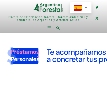
Fuente de información forestal, foresto-industrial y
ambiental de Argentina y América Latina