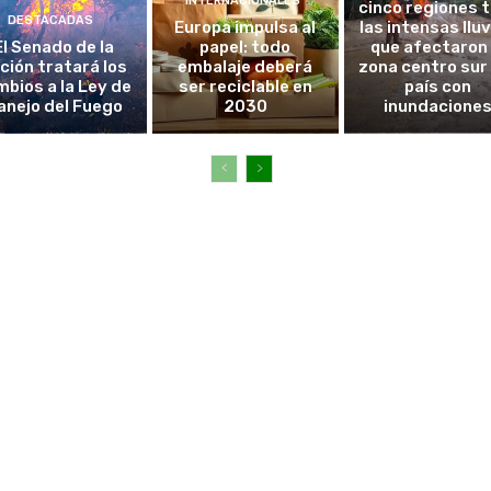
INTERNACIONALES
cinco regiones 
DESTACADAS
Europa impulsa al
las intensas llu
El Senado de la
papel: todo
que afectaron 
ción tratará los
embalaje deberá
zona centro sur
bios a la Ley de
ser reciclable en
país con
anejo del Fuego
2030
inundacione