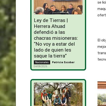
se li
maqui
ofert
Ley de Tierras |
Herrera Ahuad
defendió a las
chacras misioneras:
El ob
“No voy a estar del
mejor
lado de quien les
trans
saque la tierra”
tecn
Patricia Escobar
-
Nacionales
04/08/2026