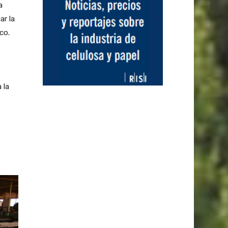
a
ar la
co.
 la