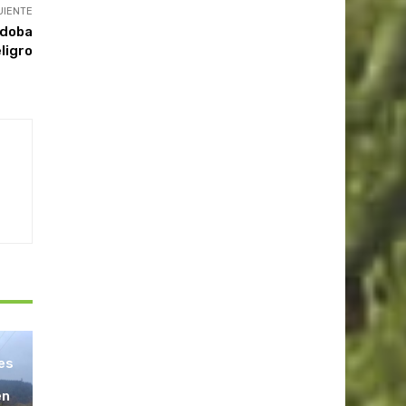
UIENTE
rdoba
ligro
les
en