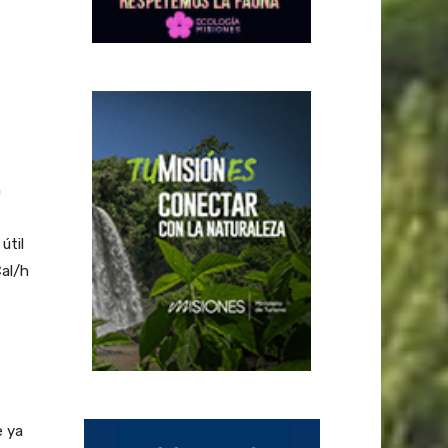
a
útil
al/h
e ya