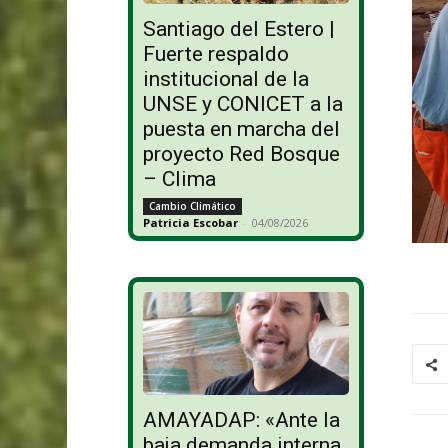
Santiago del Estero |
Fuerte respaldo
institucional de la
UNSE y CONICET a la
puesta en marcha del
proyecto Red Bosque
– Clima
Cambio Climático
Patricia Escobar
-
04/08/2026
AMAYADAP: «Ante la
baja demanda interna,