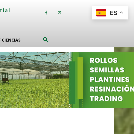
rial
ES
a
F CIENCIAS