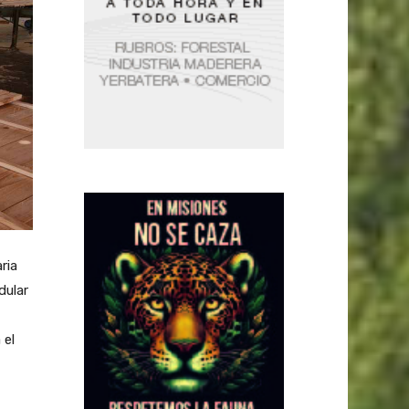
ria
dular
 el