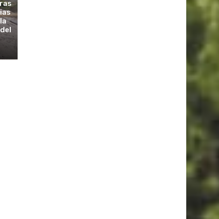
tras
vias
la
 del
s