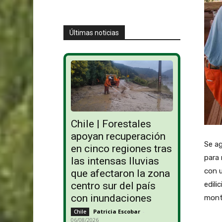
Últimas noticias
Chile | Forestales
apoyan recuperación
Se a
en cinco regiones tras
para
las intensas lluvias
con u
que afectaron la zona
edili
centro sur del país
con inundaciones
mont
Patricia Escobar
-
Chile
06/08/2026