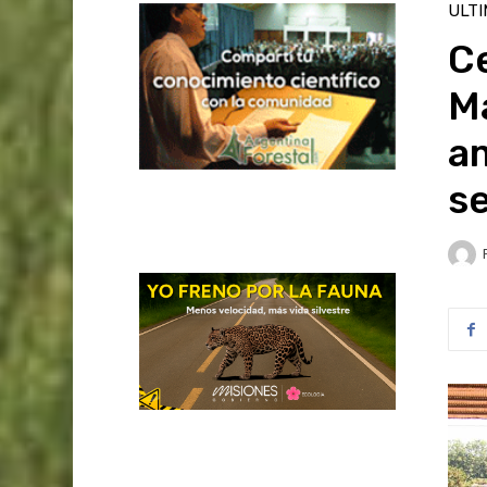
ULT
Ce
M
am
s