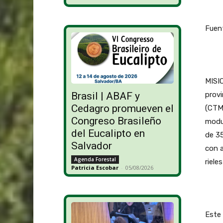
Fuent
MISIO
provi
Brasil | ABAF y
Cedagro promueven el
(CTM
Congreso Brasileño
modul
del Eucalipto en
de 35
Salvador
con a
Agenda Forestal
riele
Patricia Escobar
-
05/08/2026
Este 