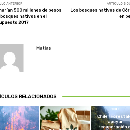
ULO ANTERIOR
ARTÍCULO SIG
narían 500 millones de pesos
Los bosques nativos de Có
 bosques nativos en el
en pe
upuesto 2017
Matias
ÍCULOS RELACIONADOS
CHILE
Chile | Foresta
apoyan
recuperación 