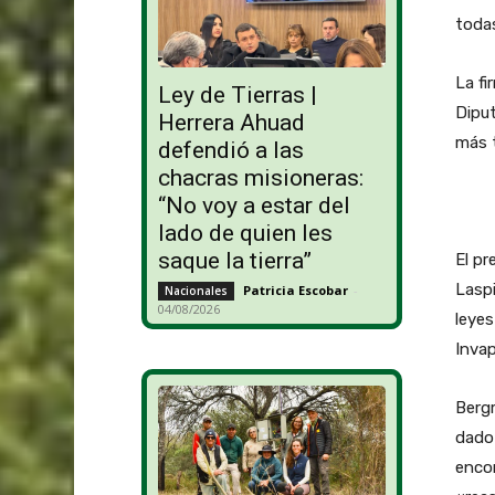
todas
La f
Ley de Tierras |
Diput
Herrera Ahuad
más t
defendió a las
chacras misioneras:
“No voy a estar del
lado de quien les
saque la tierra”
El pr
Laspi
Patricia Escobar
-
Nacionales
04/08/2026
leyes
Invap
Berg
dado
enco