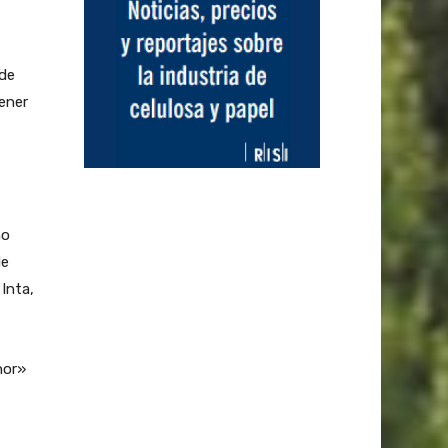
 de
tener
no
de
Inta,
nor»