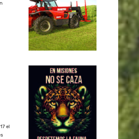
un
17 el
es