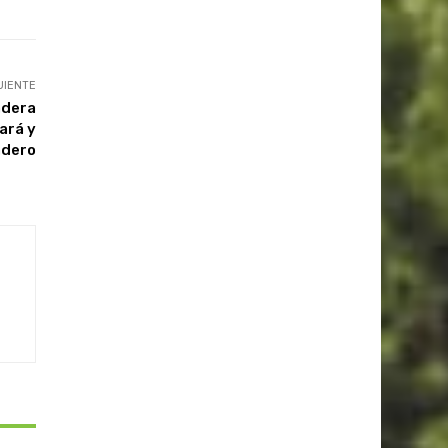
UIENTE
adera
ará y
adero