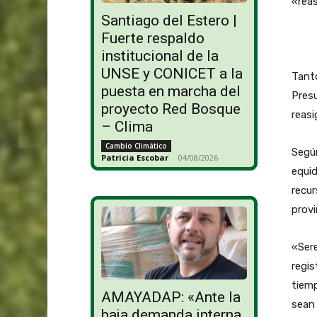
«reas
Santiago del Estero |
Fuerte respaldo
institucional de la
UNSE y CONICET a la
Tanto
puesta en marcha del
Presu
proyecto Red Bosque
reasi
– Clima
Cambio Climático
Según
Patricia Escobar
-
04/08/2026
equi
recur
provi
«Sere
regis
tiem
AMAYADAP: «Ante la
sean 
baja demanda interna,