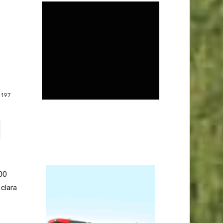
197
500
clara