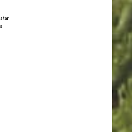
star
os