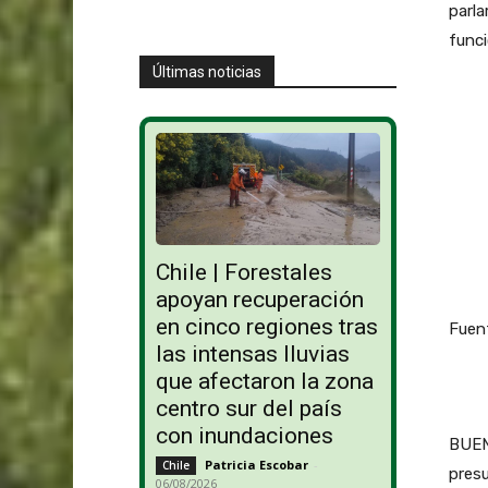
parl
funci
Últimas noticias
Chile | Forestales
apoyan recuperación
en cinco regiones tras
Fuent
las intensas lluvias
que afectaron la zona
centro sur del país
con inundaciones
BUENO
Patricia Escobar
-
Chile
presu
06/08/2026