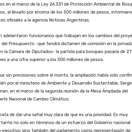
os en el marco de la Ley 26.331 de Protección Ambiental de Bos
os, al llevarlo por encima de los 500 millones de pesos, informar
es oficiales a la agencia Noticias Argentinas.
 adelantaron funcionarios que trabajan en los cambios del proy
al del Presupuesto -que tendrá dictamen de comisión en la jornad
n la Cámara de Diputados- la partida para bosques pasaría de 2
nes a una cifra superior a los 500 millones de pesos.
e sin precisiones sobre el monto, la ampliación había sido confi
én por el ministerio de Ambiente y Desarrollo Sustentable, Sergi
an, en el marco de la segunda reunión de la Mesa Ampliada del
ete Nacional de Cambio Climático.
rata de dar una señal muy clara de que es una prioridad. Es muy
tante no solo en términos de un esfuerzo del Gobierno nacional
 ejecutivo sino también del parlamento como representación de