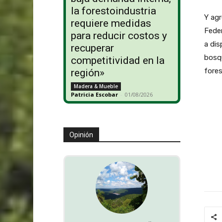
la forestoindustria
Y agr
requiere medidas
Fede
para reducir costos y
a dis
recuperar
bosqu
competitividad en la
fores
región»
Madera & Mueble
Patricia Escobar
-
01/08/2026
Opinión