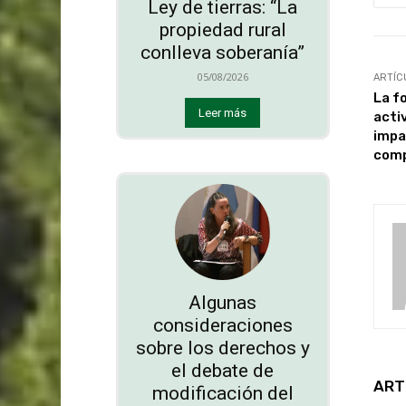
Ley de tierras: “La
propiedad rural
conlleva soberanía”
05/08/2026
ARTÍC
La f
Leer más
acti
impa
comp
Algunas
consideraciones
sobre los derechos y
el debate de
ART
modificación del