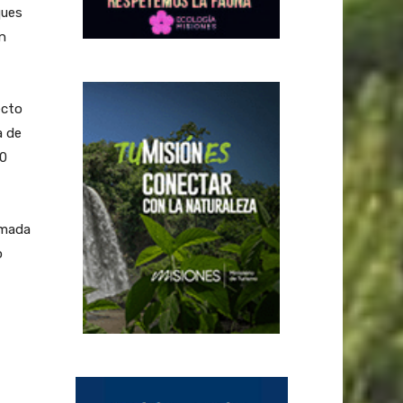
ques
on
ecto
a de
70
rmada
o