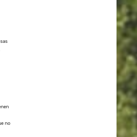
esas
.
enen
ue no