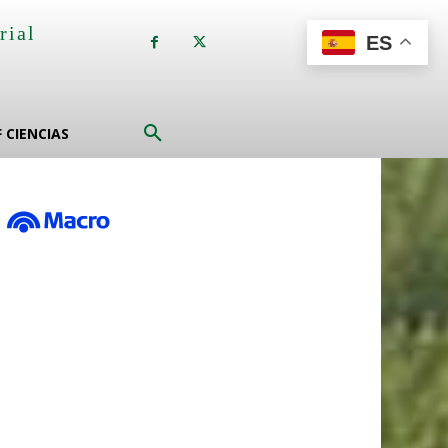
rial
ES
a
F CIENCIAS