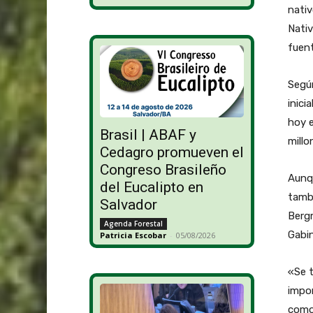
nativ
Nativ
fuent
Según
inici
hoy e
Brasil | ABAF y
millo
Cedagro promueven el
Congreso Brasileño
Aunqu
del Eucalipto en
tambi
Salvador
Bergm
Agenda Forestal
Gabin
Patricia Escobar
-
05/08/2026
«Se t
impor
como