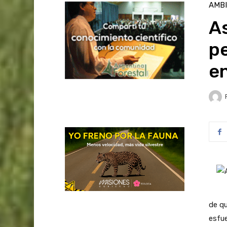
AMB
As
p
e
de qu
esfue