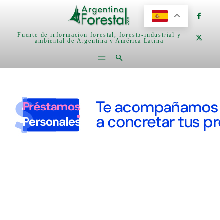
Fuente de información forestal, foresto-industrial y
ambiental de Argentina y América Latina