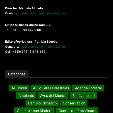
Director: Marcelo Almada
Contacto:
gerencia@argentinaforestal.com
G
rupo Misiones
Online.Com
SA
Tel: +54 (0376) 4425800
Editora/periodista : Patricia Escobar
Contacto:
redaccion@argentinaforestal.com
Cel: (+54)9 376 15 4 131636
Categorías
AF Joven
AF Mujeres Forestales
Agenda Forestal
Ambiente
Aves del Mundo
Biodiversidad
Cambio Climático
Conservación
Construir con Madera
Contenido Patrocinado