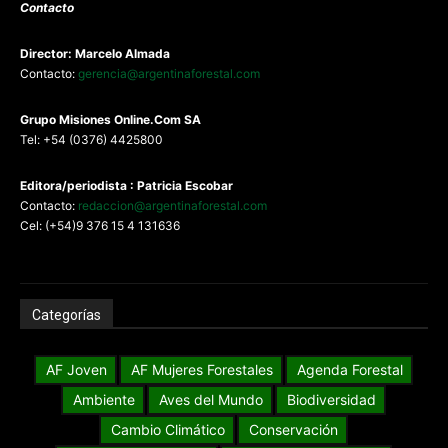
Contacto
Director: Marcelo Almada
Contacto:
gerencia@argentinaforestal.com
G
rupo Misiones
Online.Com
SA
Tel: +54 (0376) 4425800
Editora/periodista : Patricia Escobar
Contacto:
redaccion@argentinaforestal.com
Cel: (+54)9 376 15 4 131636
Categorías
AF Joven
AF Mujeres Forestales
Agenda Forestal
Ambiente
Aves del Mundo
Biodiversidad
Cambio Climático
Conservación