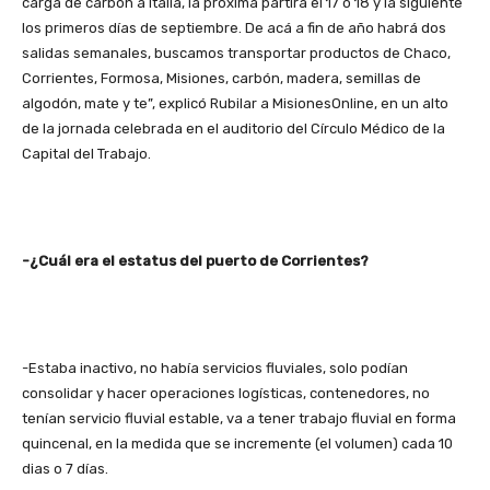
carga de carbón a Italia, la próxima partirá el 17 o 18 y la siguiente
los primeros días de septiembre. De acá a fin de año habrá dos
salidas semanales, buscamos transportar productos de Chaco,
Corrientes, Formosa, Misiones, carbón, madera, semillas de
algodón, mate y te”, explicó Rubilar a MisionesOnline, en un alto
de la jornada celebrada en el auditorio del Círculo Médico de la
Capital del Trabajo.
-¿Cuál era el estatus del puerto de Corrientes?
-Estaba inactivo, no había servicios fluviales, solo podían
consolidar y hacer operaciones logísticas, contenedores, no
tenían servicio fluvial estable, va a tener trabajo fluvial en forma
quincenal, en la medida que se incremente (el volumen) cada 10
dias o 7 días.