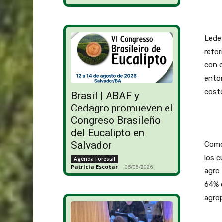
Ledes
refor
con o
enton
costo
Brasil | ABAF y
Cedagro promueven el
Congreso Brasileño
del Eucalipto en
Salvador
Como 
los c
Agenda Forestal
Patricia Escobar
-
05/08/2026
agro 
64% d
agrop