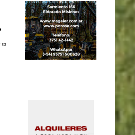
»
153
s