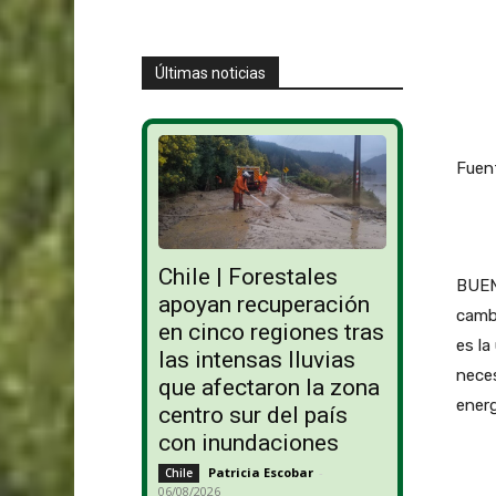
Últimas noticias
Fuen
Chile | Forestales
BUENO
apoyan recuperación
cambi
en cinco regiones tras
es la
las intensas lluvias
neces
que afectaron la zona
energ
centro sur del país
con inundaciones
Patricia Escobar
-
Chile
06/08/2026