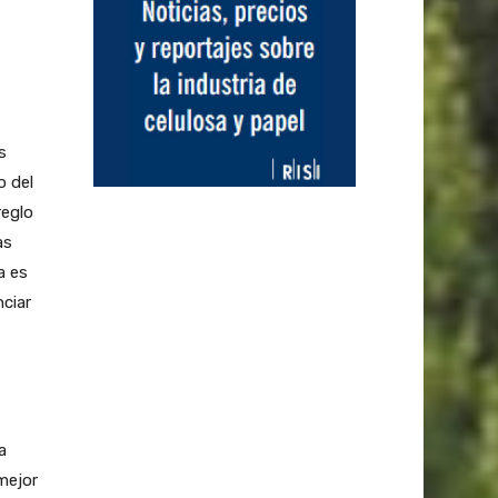
s
o del
reglo
as
a es
ciar
a
mejor