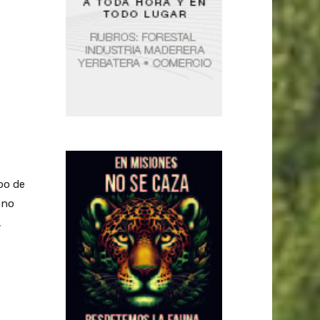
po de
 no
,