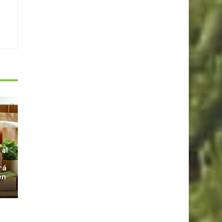
S
 al
rá
en