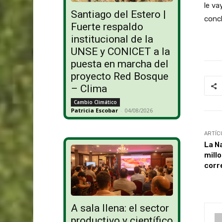
le va
Santiago del Estero |
concl
Fuerte respaldo
institucional de la
UNSE y CONICET a la
puesta en marcha del
proyecto Red Bosque
– Clima
Cambio Climático
Patricia Escobar
-
04/08/2026
ARTÍC
La N
mill
corr
A sala llena: el sector
productivo y científico