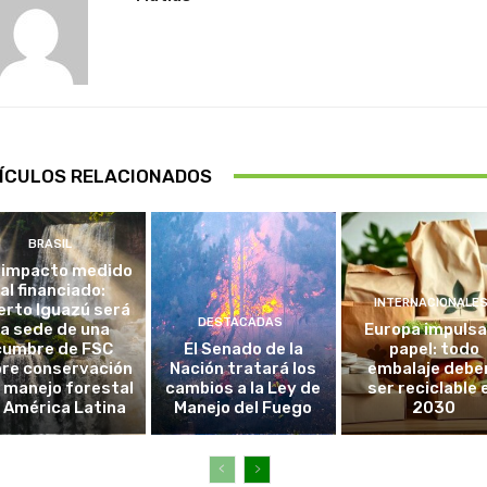
ÍCULOS RELACIONADOS
BRASIL
 impacto medido
al financiado:
INTERNACIONALE
erto Iguazú será
DESTACADAS
la sede de una
Europa impulsa
cumbre de FSC
El Senado de la
papel: todo
re conservación
Nación tratará los
embalaje debe
l manejo forestal
cambios a la Ley de
ser reciclable 
 América Latina
Manejo del Fuego
2030