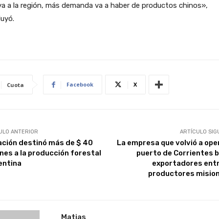
ya a la región, más demanda va a haber de productos chinos»,
uyó.
Facebook
X
Cuota
ULO ANTERIOR
ARTÍCULO SIG
ación destinó más de $ 40
La empresa que volvió a oper
ones a la producción forestal
puerto de Corrientes 
entina
exportadores entr
productores misio
Matias