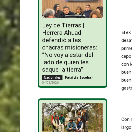
Ley de Tierras |
Herrera Ahuad
El e
defendió a las
desaf
chacras misioneras:
prime
“No voy a estar del
cepo,
lado de quien les
con l
saque la tierra”
buena
Patricia Escobar
-
Nacionales
buena
04/08/2026
gasto
Con r
largo