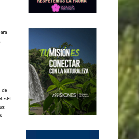
para
,
s de
l. «El
as:
s