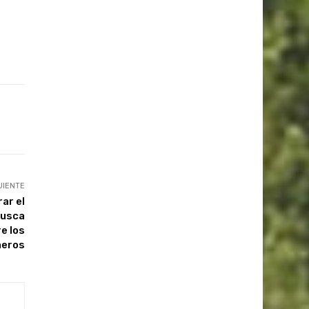
UIENTE
ar el
busca
e los
neros