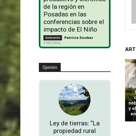
de la región en
Posadas en las
conferencias sobre el
impacto de El Niño
Patricia Escobar
-
Ambiente
31/07/2026
ART
Opinión
Del
Pu
sob
y e
en
Ley de tierras: “La
propiedad rural