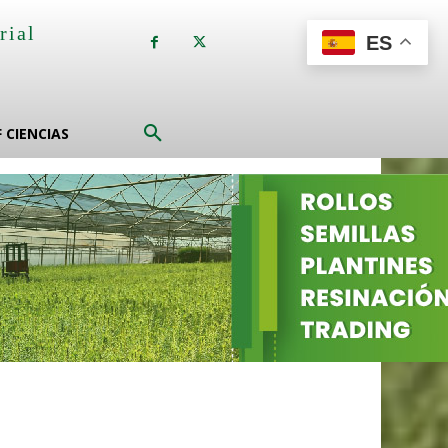
rial
ES
a
F CIENCIAS