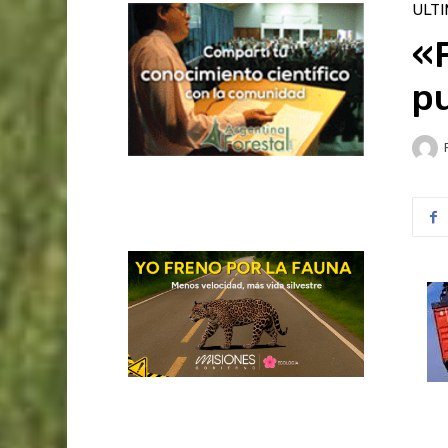
ULT
«F
pu