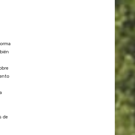
forma
mbién
obre
iento
a
s de