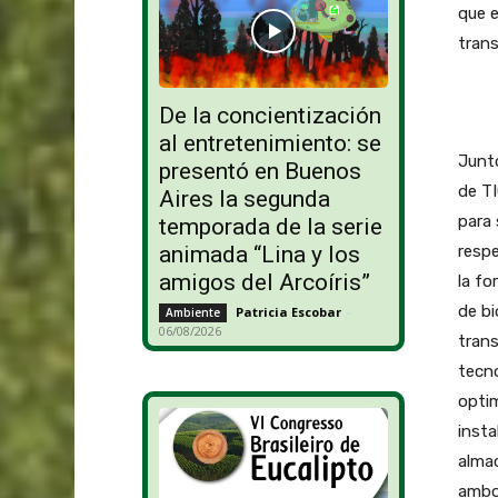
que e
trans
De la concientización
al entretenimiento: se
Junt
presentó en Buenos
de TI
Aires la segunda
para 
temporada de la serie
resp
animada “Lina y los
amigos del Arcoíris”
la f
de bi
Patricia Escobar
-
Ambiente
06/08/2026
trans
tecno
optim
insta
almac
ambo