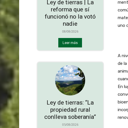
Ley de tierras | La
menta
reforma que sí
común
funcionó no la votó
mater
nadie
uno 
08/08/2026
Leer más
A niv
de la
anima
cuand
En lu
conv
Ley de tierras: “La
bioen
propiedad rural
incor
conlleva soberanía”
reno
05/08/2026