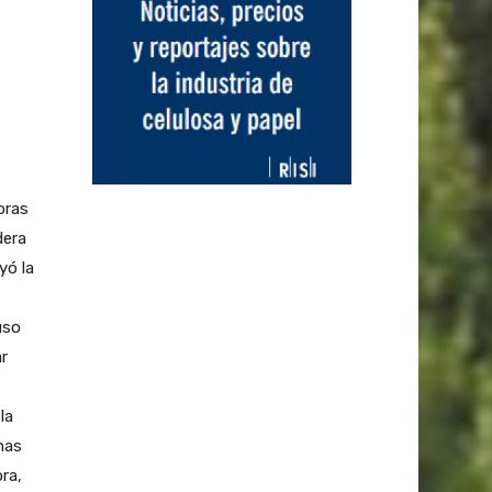
oras
dera
yó la
uso
r
la
nas
ra,