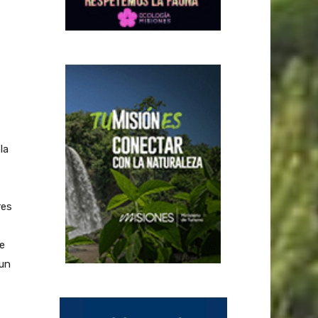
la
res
e
 un