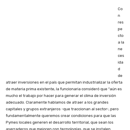
Co
n
res
pe
cto
a la
ne
ces
ida
d
de
atraer inversiones en el país que permitan industrializar la oferta
de materia prima existente, la funcionaria consideró que “aún es
mucho el trabajo por hacer para generar el clima de inversión
adecuado. Claramente hablamos de atraer a los grandes
capitales y grupos extranjeros -que traccionan al sector-, pero
fundamentalmente queremos crear condiciones para que las
Pymes locales generen el desarrollo territorial, que sean los
aserraderos que mejoren con tecnologías, que se instalen