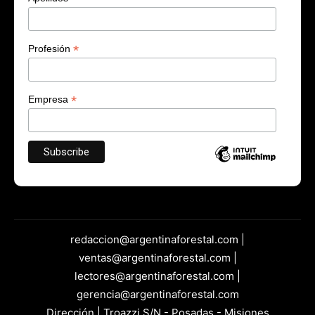
*
Profesión
*
Empresa
redaccion@argentinaforestal.com |
ventas@argentinaforestal.com |
lectores@argentinaforestal.com |
gerencia@argentinaforestal.com
Dirección | Troazzi S/N - Posadas - Misiones