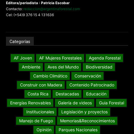
Editora/periodista : Patricia Escobar
Contacto:
redaccion@argentinaforestal.com
Cel: (+54)9 376 15 4 131636
Categorías
AF Joven
AF Mujeres Forestales
Agenda Forestal
Ambiente
Aves del Mundo
Biodiversidad
Cambio Climático
Conservación
Construir con Madera
Contenido Patrocinado
Costa Rica
Destacadas
Educación
Energías Renovables
Galería de videos
Guia Forestal
Institucionales
Legislación y proyectos
Manejo de Fuego
Memorias&Reconocimientos
Opinión
Parques Nacionales