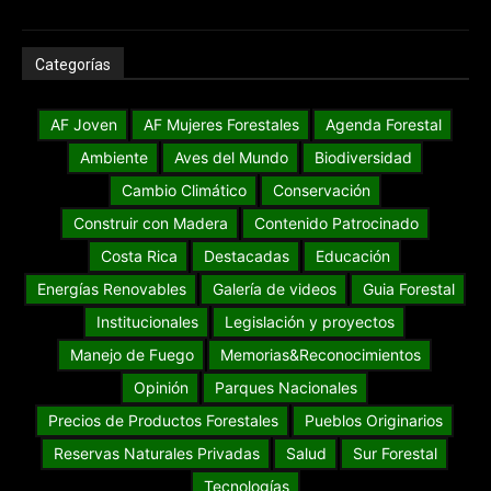
Categorías
AF Joven
AF Mujeres Forestales
Agenda Forestal
Ambiente
Aves del Mundo
Biodiversidad
Cambio Climático
Conservación
Construir con Madera
Contenido Patrocinado
Costa Rica
Destacadas
Educación
Energías Renovables
Galería de videos
Guia Forestal
Institucionales
Legislación y proyectos
Manejo de Fuego
Memorias&Reconocimientos
Opinión
Parques Nacionales
Precios de Productos Forestales
Pueblos Originarios
Reservas Naturales Privadas
Salud
Sur Forestal
Tecnologías