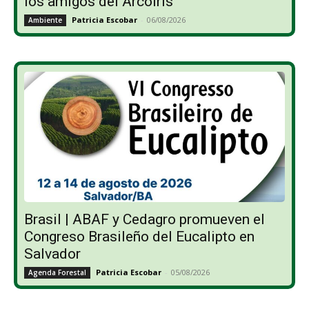
los amigos del Arcoíris”
Patricia Escobar
-
06/08/2026
Ambiente
Brasil | ABAF y Cedagro promueven el
Congreso Brasileño del Eucalipto en
Salvador
Patricia Escobar
-
05/08/2026
Agenda Forestal