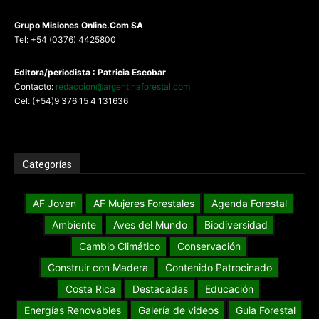
G
rupo Misiones
Online.Com
SA
Tel: +54 (0376) 4425800
Editora/periodista : Patricia Escobar
Contacto:
redaccion@argentinaforestal.com
Cel: (+54)9 376 15 4 131636
Categorías
AF Joven
AF Mujeres Forestales
Agenda Forestal
Ambiente
Aves del Mundo
Biodiversidad
Cambio Climático
Conservación
Construir con Madera
Contenido Patrocinado
Costa Rica
Destacadas
Educación
Energías Renovables
Galería de videos
Guia Forestal