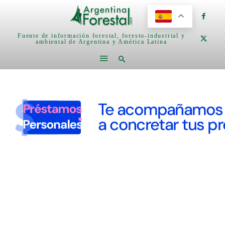
Fuente de información forestal, foresto-industrial y
ambiental de Argentina y América Latina