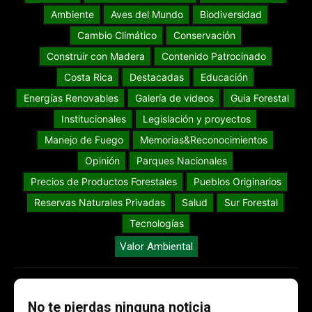
Ambiente
Aves del Mundo
Biodiversidad
Cambio Climático
Conservación
Construir con Madera
Contenido Patrocinado
Costa Rica
Destacadas
Educación
Energías Renovables
Galería de videos
Guia Forestal
Institucionales
Legislación y proyectos
Manejo de Fuego
Memorias&Reconocimientos
Opinión
Parques Nacionales
Precios de Productos Forestales
Pueblos Originarios
Reservas Naturales Privadas
Salud
Sur Forestal
Tecnologías
Valor Ambiental
No te pierdas ninguna noticia