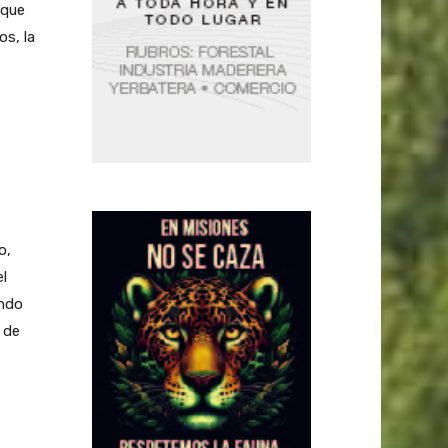
 que
s, la
o,
el
ando
 de