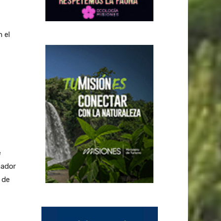
 el
e
nador
 de