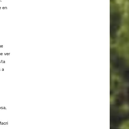
e en
ue
ue ver
sta
s a
osa,
acri