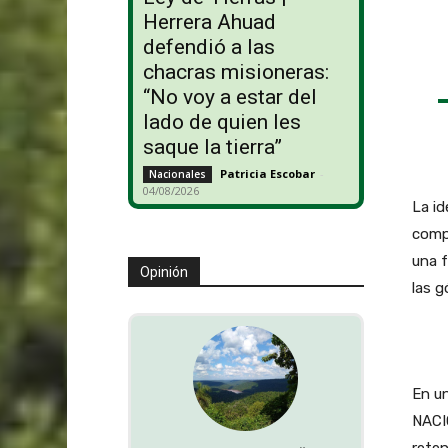
Herrera Ahuad
defendió a las
chacras misioneras:
“No voy a estar del
lado de quien les
saque la tierra”
Patricia Escobar
-
Nacionales
04/08/2026
La id
compl
una f
Opinión
las 
En u
NACIO
reten