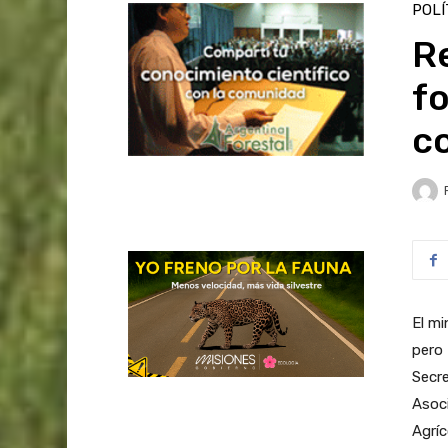
POLÍ
Re
fo
c
El mi
pero
Secre
Asoc
Agríc