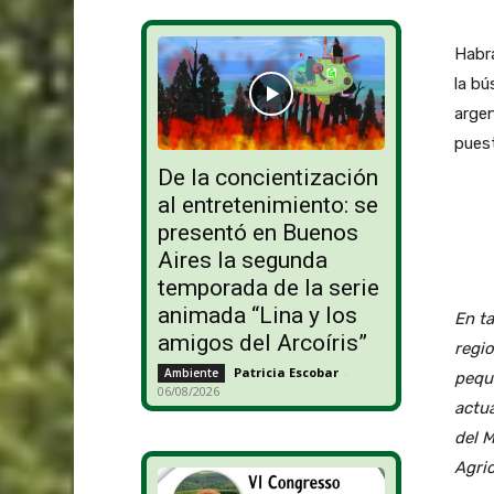
Habrá
la b
argen
pues
De la concientización
al entretenimiento: se
presentó en Buenos
Aires la segunda
temporada de la serie
animada “Lina y los
En ta
amigos del Arcoíris”
regio
Patricia Escobar
-
Ambiente
peque
06/08/2026
actua
del M
Agric