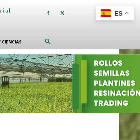
rial
ES
a
F CIENCIAS