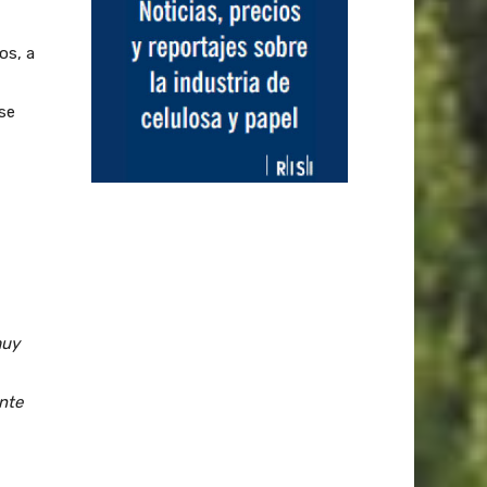
os, a
se
muy
ente