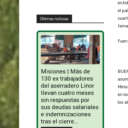
entid
el pa
cuart
Últimas noticias
temas
Fuen
Misiones | Más de
BUENO
130 ex trabajadores
asuma
del aserradero Linor
Minis
llevan cuatro meses
en lo
sin respuestas por
los a
sus deudas salariales
e indemnizaciones
tras el cierre...