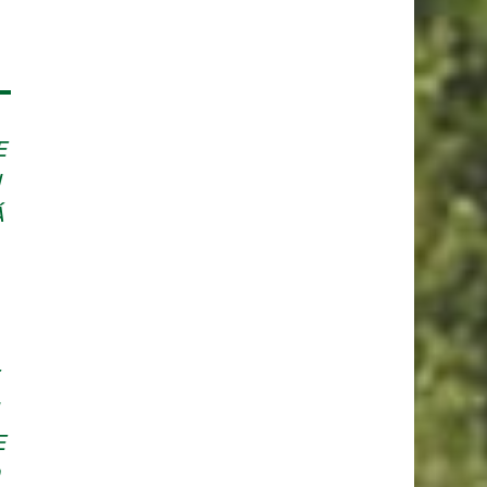
E
N
Á
E