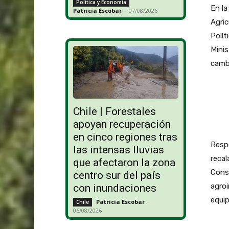
Política y Economía
En la
Patricia Escobar
-
07/08/2026
Agric
Polít
Minis
cambi
Chile | Forestales
apoyan recuperación
en cinco regiones tras
Respe
las intensas lluvias
recal
que afectaron la zona
Conso
centro sur del país
agroi
con inundaciones
equi
Patricia Escobar
-
Chile
06/08/2026