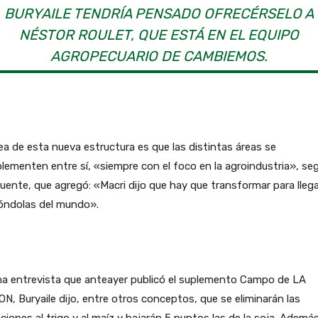
BURYAILE TENDRÍA PENSADO OFRECÉRSELO A
NÉSTOR ROULET, QUE ESTÁ EN EL EQUIPO
AGROPECUARIO DE CAMBIEMOS.
ea de esta nueva estructura es que las distintas áreas se
ementen entre sí, «siempre con el foco en la agroindustria», se
uente, que agregó: «Macri dijo que hay que transformar para llega
góndolas del mundo».
na entrevista que anteayer publicó el suplemento Campo de LA
N, Buryaile dijo, entre otros conceptos, que se eliminarán las
ciones al trigo y al maíz y bajarán 5 puntos las de la soja. Además