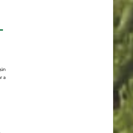
gún
r a
,