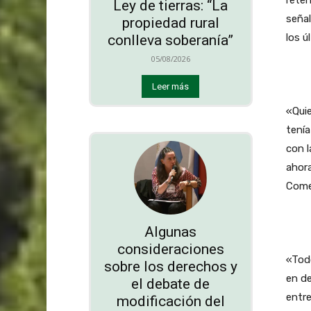
Ley de tierras: “La
señal
propiedad rural
los ú
conlleva soberanía”
05/08/2026
Leer más
«Quie
tenía
con l
ahora
Comer
Algunas
consideraciones
«Todo
sobre los derechos y
en de
el debate de
entre
modificación del