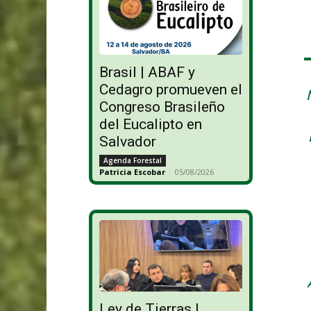
Brasil | ABAF y
Cedagro promueven el
Congreso Brasileño
del Eucalipto en
Salvador
Agenda Forestal
Patricia Escobar
-
05/08/2026
Ley de Tierras |