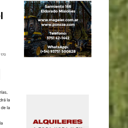
l
170
ías,
rá la
 de la
la