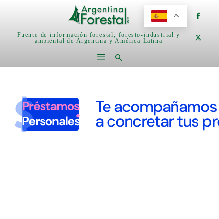
Fuente de información forestal, foresto-industrial y
ambiental de Argentina y América Latina