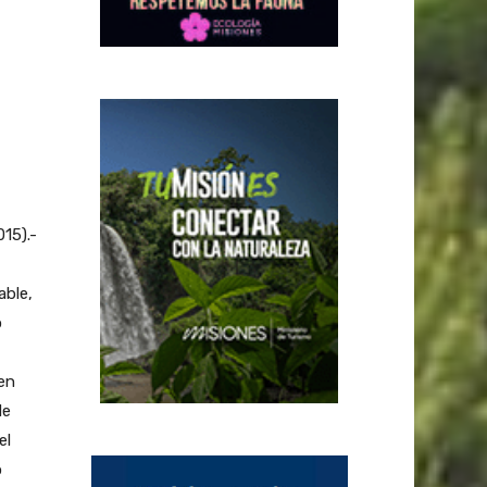
15).-
able,
o
en
de
el
o