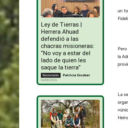
un to
Fidel
Ley de Tierras |
Herrera Ahuad
defendió a las
chacras misioneras:
Pero 
“No voy a estar del
la Ad
lado de quien les
provi
saque la tierra”
Patricia Escobar
-
Nacionales
04/08/2026
La s
organ
«únic
Hein