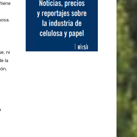
 tiene
mosa.
e, ni
e la
ión.
a