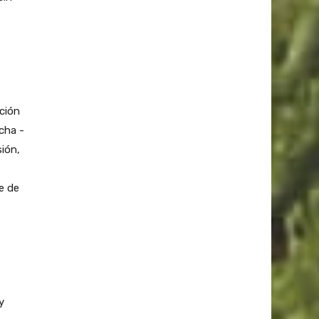
cción
cha -
sión,
e de
y