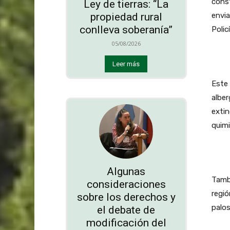
const
Ley de tierras: “La
envia
propiedad rural
conlleva soberanía”
Polic
05/08/2026
Leer más
Este 
alber
extin
quimi
Algunas
Tamb
consideraciones
regió
sobre los derechos y
palos
el debate de
modificación del