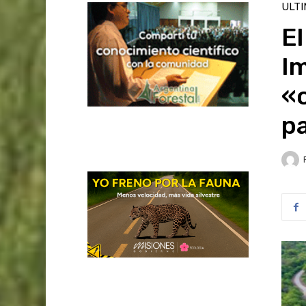
ULT
El
I
«o
p