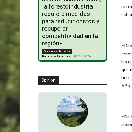
la forestoindustria
contr
requiere medidas
subsi
para reducir costos y
recuperar
competitividad en la
región»
«Desd
Madera & Mueble
como 
Patricia Escobar
-
01/08/2026
las c
que n
buroc
Opinión
APN,
«De t
cuand