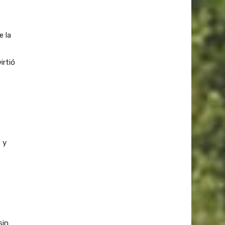
e la
irtió
 y
sin