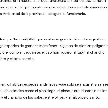
ruimos el inmueble en el que funcionará la intendencia, también
mos técnicos que monitorean los alrededores en colaboración co
ía Ambiental de la provincia», aseguró el funcionario.
Parque Nacional (PN), que es el más grande del norte argentino,
ga especies de grandes mamíferos -algunos de ellos en peligros 
ción- como el yaguareté, el oso hormiguero, el tapir, el chancho
lero y el tatú carreta.
ién lo habitan especies endémicas -que sólo se encuentran en e
n- de animales como el pichiciego, el piche islero, el conejo de los
 y el chancho de los palos, entre otros, y el árbol palo santo.