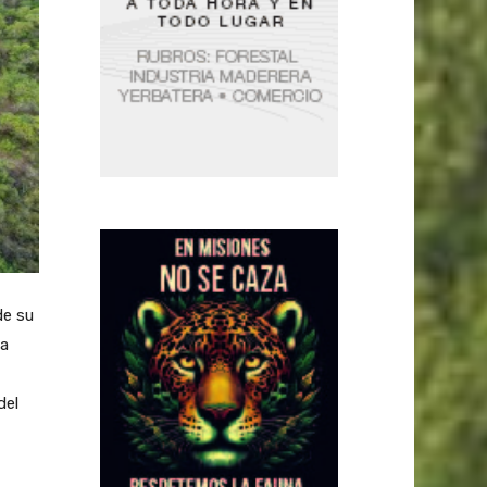
de su
la
del