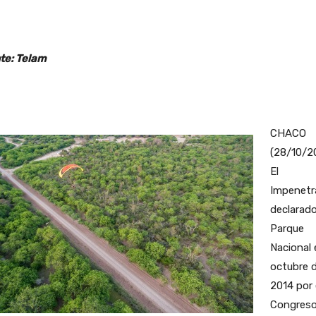
te: Telam
CHACO
(28/10/20
El
Impenetr
declarad
Parque
Nacional 
octubre 
2014 por 
Congres