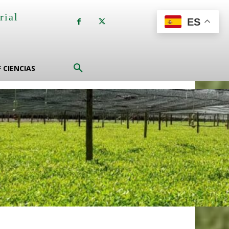
rial
ES
a
F CIENCIAS