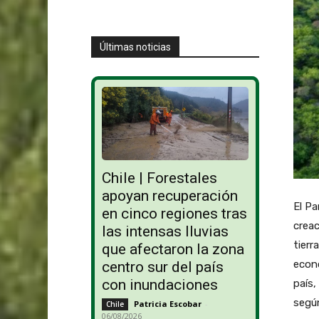
Últimas noticias
Chile | Forestales
apoyan recuperación
El Pa
en cinco regiones tras
creac
las intensas lluvias
tierr
que afectaron la zona
econ
centro sur del país
con inundaciones
país,
según
Patricia Escobar
-
Chile
06/08/2026