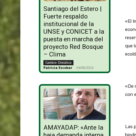
Santiago del Estero |
Fuerte respaldo
«El I
institucional de la
econo
UNSE y CONICET a la
reser
puesta en marcha del
proyecto Red Bosque
que l
– Clima
ecoló
Cambio Climático
Patricia Escobar
-
04/08/2026
«De n
con e
AMAYADAP: «Ante la
Las p
baja demanda interna,
biodi