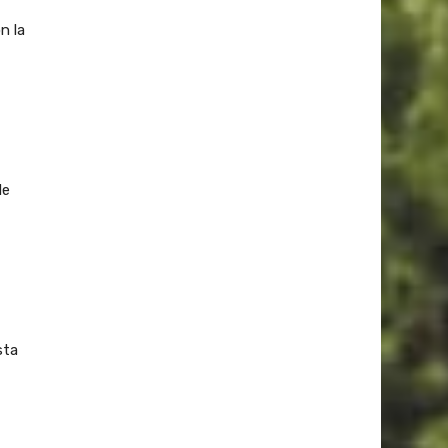
n la
de
sta