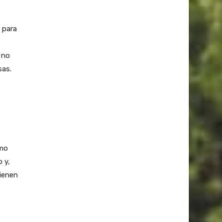
 para
 no
sas.
omo
 y,
tienen