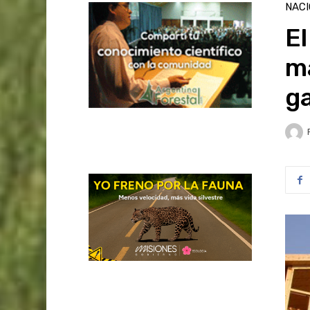
NAC
El
m
ga