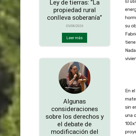
El us
Ley de tierras: “La
propiedad rural
energ
conlleva soberanía”
horm
su ob
05/08/2026
Fabr
Leer más
tiene
Nada 
vivie
En el
mater
Algunas
sin e
consideraciones
una c
sobre los derechos y
el debate de
100x
modificación del
proye