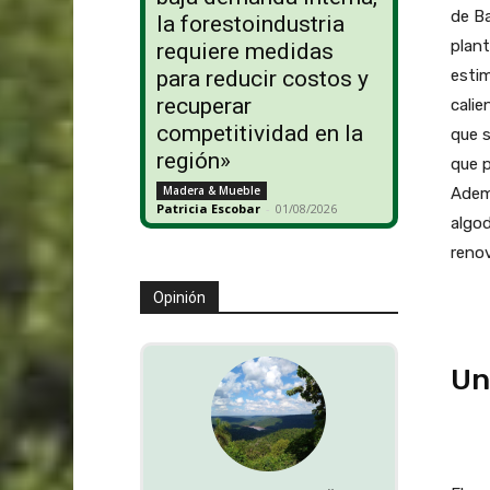
de Ba
la forestoindustria
plant
requiere medidas
para reducir costos y
estim
recuperar
calie
competitividad en la
que s
región»
que p
Madera & Mueble
Ademá
Patricia Escobar
-
01/08/2026
algod
renov
Opinión
Un