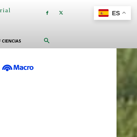
rial
ES
a
F CIENCIAS