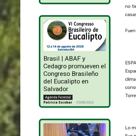
no ti
casas
Fuent
Brasil | ABAF y
ESPA
Cedagro promueven el
Españ
Congreso Brasileño
clima
del Eucalipto en
consu
Salvador
Torre
Agenda Forestal
Patricia Escobar
-
05/08/2026
Lo mi