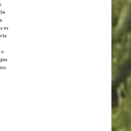
o
 Se
a
 y es
ante
 o
gías
ico.