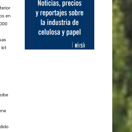
terior
os en
.000
sas
 kit
cibe
iene
dido