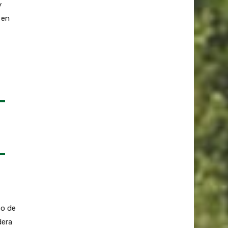
y
 en
to de
dera