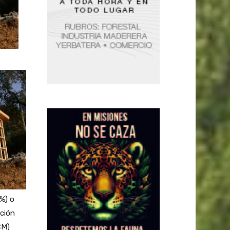
%) o
ación
CM)