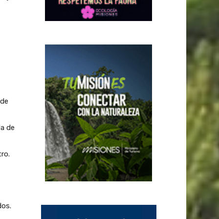
 de
da de
ro.
dos.