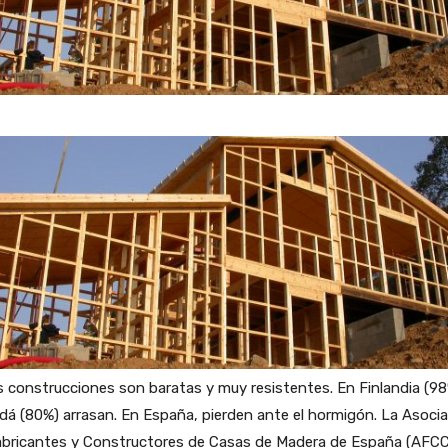
 construcciones son baratas y muy resistentes. En Finlandia (98
á (80%) arrasan. En España, pierden ante el hormigón. La Asoci
abricantes y Constructores de Casas de Madera de España (AFC