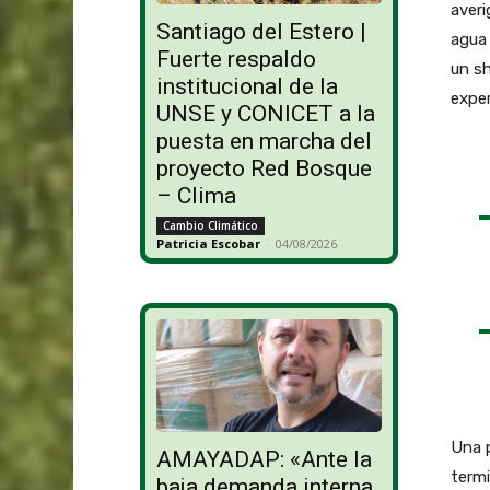
averi
Santiago del Estero |
agua 
Fuerte respaldo
un s
institucional de la
exper
UNSE y CONICET a la
puesta en marcha del
proyecto Red Bosque
– Clima
Cambio Climático
Patricia Escobar
-
04/08/2026
Una p
AMAYADAP: «Ante la
termi
baja demanda interna,