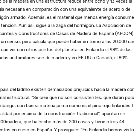
o de la madera en una estructura reduce entre ocho y 13 veces la
ía necesaria en comparación con una equivalente de acero o de
igón armado. Además, es el material que menos energía consume
tención. Aún así, sigue a la zaga del hormigón. La Asociación de
icantes y Constructores de Casas de Madera de España (AFCCM)
 un censo, pero calcula que puede haber en torno a las 20.000 ca
que ver con otros puntos del planeta: en Finlandia el 98% de las
ndas unifamiliares son de madera y en EE UU o Canadá, el 80%
 país del ladrillo existen demasiados prejuicios hacia la madera c
ial estructural. “Se cree que no son consistentes, que duran poco
mbargo, con buena materia prima como es el pino rojo finlandés 
alidad por encima de la construcción tradicional”, apuntan en
100madera, que ha hecho más de 200 casas y tiene otros 44
ctos en curso en España. Y prosiguen: “En Finlandia hemos visto