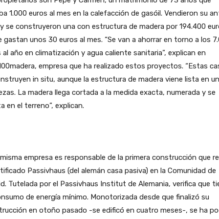
propietarios son Pepe y Carmen, un matrimonio de 73 años que
a 1.000 euros al mes en la calefacción de gasóil. Vendieron su an
y se construyeron una con estructura de madera por 194.400 eur
e gastan unos 30 euros al mes. “Se van a ahorrar en torno a los 7
 al año en climatización y agua caliente sanitaria”, explican en
100madera, empresa que ha realizado estos proyectos. “Estas ca
nstruyen in situ, aunque la estructura de madera viene lista en un
ezas. La madera llega cortada a la medida exacta, numerada y se
 en el terreno”, explican.
misma empresa es responsable de la primera construcción que re
rtificado Passivhaus (del alemán casa pasiva) en la Comunidad de
d. Tutelada por el Passivhaus Institut de Alemania, verifica que t
onsumo de energía mínimo. Monotorizada desde que finalizó su
rucción en otoño pasado -se edificó en cuatro meses-, se ha po