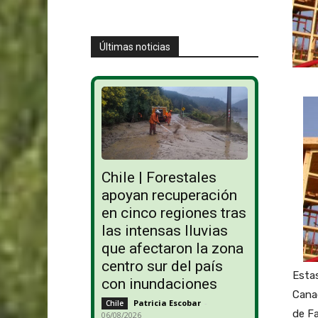
Últimas noticias
Chile | Forestales
apoyan recuperación
en cinco regiones tras
las intensas lluvias
que afectaron la zona
centro sur del país
Estas
con inundaciones
Canad
Patricia Escobar
-
Chile
de F
06/08/2026