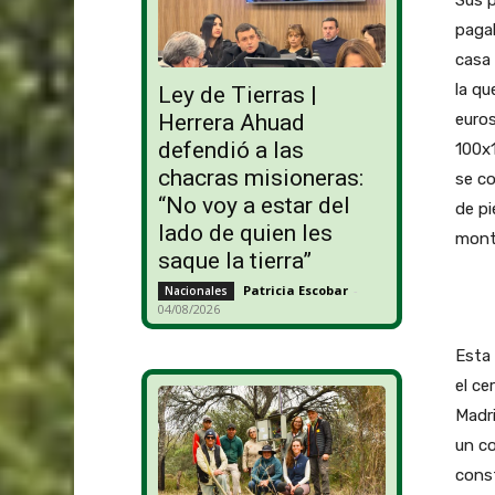
Sus 
pagab
casa 
la qu
Ley de Tierras |
Herrera Ahuad
euros
defendió a las
100x
chacras misioneras:
se co
“No voy a estar del
de pi
lado de quien les
monta
saque la tierra”
Patricia Escobar
-
Nacionales
04/08/2026
Esta 
el ce
Madri
un c
const