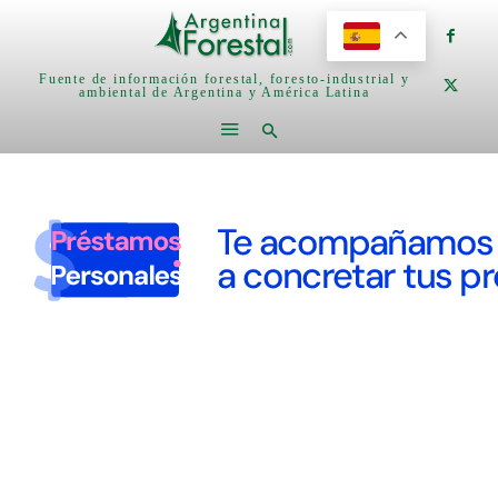
Fuente de información forestal, foresto-industrial y
ambiental de Argentina y América Latina