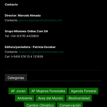
Contacto
Director: Marcelo Almada
Contacto:
gerencia@argentinaforestal.com
G
rupo Misiones
Online.Com
SA
Tel: +54 (0376) 4425800
Editora/periodista : Patricia Escobar
Contacto:
redaccion@argentinaforestal.com
Cel: (+54)9 376 15 4 131636
Categorías
AF Joven
AF Mujeres Forestales
Agenda Forestal
Ambiente
Aves del Mundo
Biodiversidad
Cambio Climático
Conservación