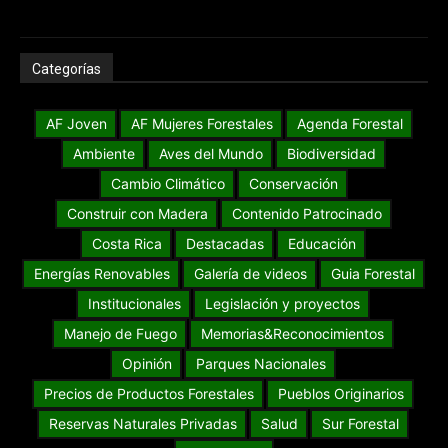
Categorías
AF Joven
AF Mujeres Forestales
Agenda Forestal
Ambiente
Aves del Mundo
Biodiversidad
Cambio Climático
Conservación
Construir con Madera
Contenido Patrocinado
Costa Rica
Destacadas
Educación
Energías Renovables
Galería de videos
Guia Forestal
Institucionales
Legislación y proyectos
Manejo de Fuego
Memorias&Reconocimientos
Opinión
Parques Nacionales
Precios de Productos Forestales
Pueblos Originarios
Reservas Naturales Privadas
Salud
Sur Forestal