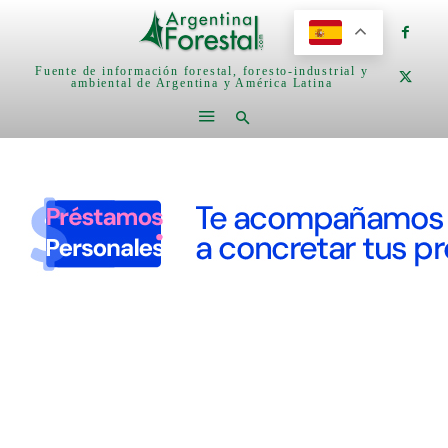
Fuente de información forestal, foresto-industrial y
ambiental de Argentina y América Latina