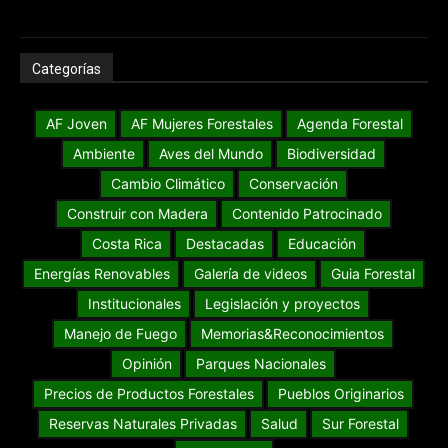
Categorías
AF Joven
AF Mujeres Forestales
Agenda Forestal
Ambiente
Aves del Mundo
Biodiversidad
Cambio Climático
Conservación
Construir con Madera
Contenido Patrocinado
Costa Rica
Destacadas
Educación
Energías Renovables
Galería de videos
Guia Forestal
Institucionales
Legislación y proyectos
Manejo de Fuego
Memorias&Reconocimientos
Opinión
Parques Nacionales
Precios de Productos Forestales
Pueblos Originarios
Reservas Naturales Privadas
Salud
Sur Forestal